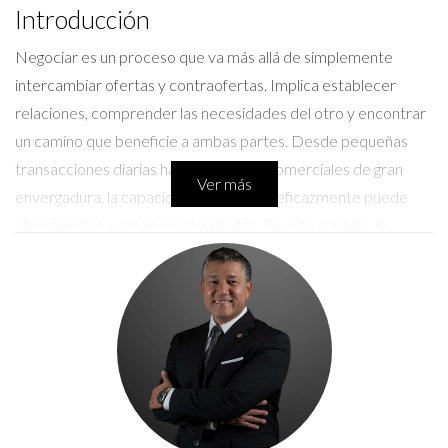
Introducción
Negociar es un proceso que va más allá de simplemente
intercambiar ofertas y contraofertas. Implica establecer
relaciones, comprender las necesidades del otro y encontrar
un camino que beneficie a ambas partes. Desde pequeñas
transacciones diarias hasta acuerdos comerciales de gran
Ver más
envergadura, la capacidad de negociar eficazmente puede
abrir puertas y crear oportunidades. En este sentido, la
negociación es una habilidad demandada en diversas áreas,
desde el lado empresarial hasta el personal, y es crucial para
quienes buscan optimizar sus interacciones y maximizar sus
resultados.
¿Quiénes necesitan negociar?
La negociación es una competencia que abarca a una