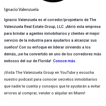
variedad de actores en diferentes contextos. Tanto
compradores como vendedores deben desarrollar
Ignacio Valenzuela
habilidades que les permitan alcanzar sus objetivos de manera
Ignacio Valenzuela es el corredor/propietario de The
efectiva.
Valenzuela Real Estate Group, LLC. ¡Abrió esta empresa
Compradores
para brindar a agentes inmobiliarios y clientes el mejor
Los compradores, ya sean individuos o empresas, son actores
servicio de la industria para ayudarlos a alcanzar sus
clave en el proceso de negociación. Necesitan comprender
sueños! Con su enfoque en liderar sirviendo a los
no solo el valor del producto o servicio que desean adquirir,
demás, ¡se ha convertido en uno de los corredores más
sino también la motivación y las limitaciones del vendedor. Las
exitosos del sur de Florida!
Conoce más
.
habilidades de negociación les permiten obtener mejores
precios, condiciones de pago y garantías, lo que incrementa el
¡Visita The Valenzuela Group en YouTube y escucha
valor percibido de sus compras. Para los compradores, el
nuestro podcast para conocer secretos inmobiliarios
conocimiento del mercado, la investigación de precios y la
que nadie te cuenta y consejos que te ayudarán a evitar
preparación previa son esenciales para abordar la
errores al comprar, vender o alquilar en Miami!
negociación con confianza y estrategia.