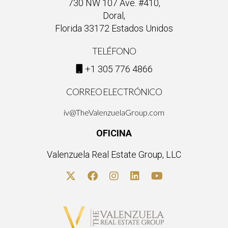
730 NW 107 Ave. #410,
Doral,
Florida 33172 Estados Unidos
TELÉFONO
+1 305 776 4866
CORREO ELECTRÓNICO
iv@TheValenzuelaGroup.com
OFICINA
Valenzuela Real Estate Group, LLC