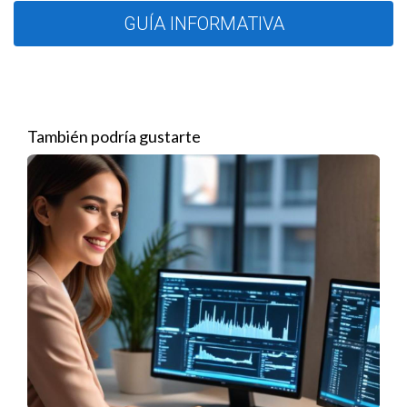
Creación de valor
GUÍA INFORMATIVA
A menudo, las negociaciones se perciben como un juego de
suma cero, donde una parte gana a expensas de la otra. Sin
embargo, la creación de valor implica buscar soluciones que
beneficien a ambas partes, lo que a menudo lleva a acuerdos
También podría gustarte
más satisfactorios.
Uso de la técnica del "anclaje"
Esta técnica consiste en establecer un punto de referencia
inicial en la negociación. Al presentar primero una propuesta,
se establece un marco que influye en las expectativas de la
otra parte. Esta estrategia puede resultar ventajosa si se
hace con cuidado y consideración.
Estudios de caso
Para ilustrar la efectividad de estas técnicas, consideremos