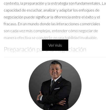
contexto, la preparación y la estrategia son fundamentales. La
capacidad de escuchar, analizar y adaptar los enfoques de
negociación puede significar la diferencia entre el éxito y el
fracaso. En un mundo donde las interacciones comerciales
son cada vez más complejas, entender cómo negociar de
manera efectiva se convierte en una habilidad invaluable.
Ver más
Preparación para la negociación
La preparación es el primer paso crucial hacia una negociación
exitosa. Esto implica investigar a fondo el mercado, conocer
los productos o servicios en cuestión y entender las
motivaciones de la otra parte. Una preparación adecuada
puede involucrar los siguientes elementos:
Definición de objetivos claros y realistas.
Investigación detallada sobre el valor del producto o
servicio.