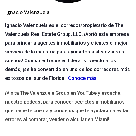
Análisis de la competencia y sus ofertas.
Preparación de respuestas a posibles objeciones.
Ignacio Valenzuela
Identificación de los intereses de la otra parte.
Ignacio Valenzuela es el corredor/propietario de The
Además, practicar escenarios de negociación con un colega o
Valenzuela Real Estate Group, LLC. ¡Abrió esta empresa
amigo puede ayudar a reforzar la confianza y la estrategia.
para brindar a agentes inmobiliarios y clientes el mejor
Técnicas de negociación efectivas
servicio de la industria para ayudarlos a alcanzar sus
sueños! Con su enfoque en liderar sirviendo a los
Maximizando las oportunidades de éxito, hay varias técnicas
demás, ¡se ha convertido en uno de los corredores más
de negociación que pueden implementarse. Estas incluyen:
exitosos del sur de Florida!
Conoce más
.
Escucha activa
¡Visita The Valenzuela Group en YouTube y escucha
La escucha activa es fundamental en cualquier negociación.
nuestro podcast para conocer secretos inmobiliarios
Implica no solo escuchar las palabras, sino también
que nadie te cuenta y consejos que te ayudarán a evitar
comprender el significado detrás de ellas. Esto ayuda a
errores al comprar, vender o alquilar en Miami!
construir una relación de confianza y a percibir necesidades
ocultas.