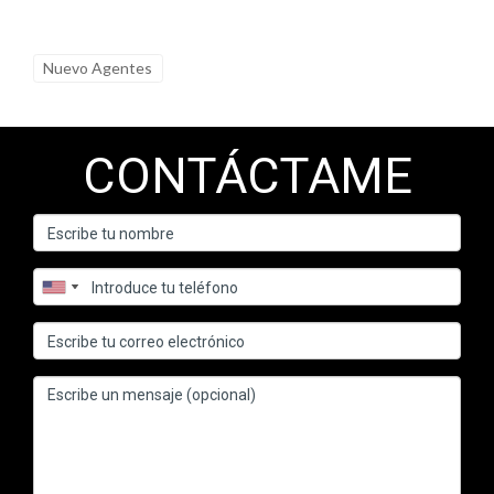
¿Es posible mejorar las habilidades de
negociación?
Absolutamente. La práctica constante, la formación y la
Nuevo Agentes
reflexión sobre experiencias pasadas pueden contribuir
significativamente a la mejora de las habilidades de
CONTÁCTAME
negociación.
¿Qué rol tiene la comunicación no verbal en la
negociación?
La comunicación no verbal, como el lenguaje corporal y la
expresión facial, puede influir enormemente en la percepción
de confianza y compromiso durante una negociación.
Mantener una postura abierta y un contacto visual adecuado
son elementos clave.
La negociación efectiva no se trata solo de ganar;
se trata de construir relaciones que prosperen a