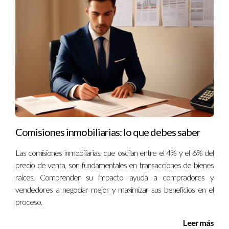
Las habilidades clave incluyen la escucha activa, la empatía, la
capacidad de análisis y la flexibilidad. Estas habilidades
permiten crear un ambiente de confianza y cooperación.
¿Qué hacer si la negociación no va como se
esperaba?
Si una negociación se torna desfavorable, es importante
mantener la calma y evaluar las opciones restantes. Pide
tiempo para reflexionar y considera alternativas antes de
Comisiones inmobiliarias: lo que debes saber
tomar decisiones.
Las comisiones inmobiliarias, que oscilan entre el 4% y el 6% del
¿Cómo sé si debo aceptar una oferta?
precio de venta, son fundamentales en transacciones de bienes
raíces. Comprender su impacto ayuda a compradores y
Evalúa la oferta en función de tus objetivos y necesidades. Si
vendedores a negociar mejor y maximizar sus beneficios en el
la oferta cumple con tus expectativas y no compromete tus
proceso.
valores, puede ser un buen indicio de que es razonable.
Leer más