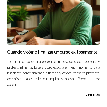
sobre técnicas tradicionales. 3. **Aventura al Aire Libre en
Queenstown, Nueva Zelanda**: Conocida como la capital
mundial de la aventura, Queenstown ofrece desde bungee
jumping hasta senderismo por paisajes impresionantes. La
ciudad ha desarrollado una infraestructura robusta para
recibir a turistas aventureros, generando empleo y
dinamizando su economía. Cada uno de estos ejemplos
Cuándo y cómo finalizar un curso exitosamente
demuestra cómo las comunidades pueden adaptarse al
crecimiento turístico y beneficiarse económicamente
Tomar un curso es una excelente manera de crecer personal y
mientras preservan su identidad cultural.
profesionalmente. Este artículo explora el mejor momento para
inscribirte, cómo finalizarlo a tiempo y ofrece consejos prácticos,
Conclusión
además de casos reales que inspiran y motivan. ¡Prepárate para
aprender!
El crecimiento turístico presenta una oportunidad dorada
para aquellos dispuestos a innovar y adaptarse a las nuevas
Leer más
tendencias del mercado. Desde destinos emergentes hasta
iniciativas sostenibles, hay múltiples caminos para explorar y