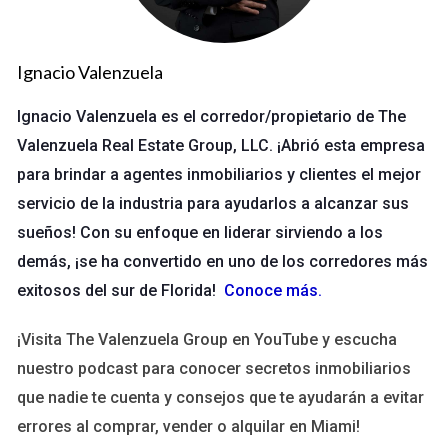
Destinos Emergentes
Ignacio Valenzuela
Los destinos emergentes son aquellos lugares que han
comenzado a atraer la atención de los turistas pero que aún
Ignacio Valenzuela es el corredor/propietario de The
no están saturados. Estos lugares ofrecen una experiencia
Valenzuela Real Estate Group, LLC. ¡Abrió esta empresa
auténtica y única, lo que los convierte en un imán para los
para brindar a agentes inmobiliarios y clientes el mejor
viajeros en busca de nuevas aventuras. Por ejemplo, países
servicio de la industria para ayudarlos a alcanzar sus
como Georgia y Albania han visto un aumento significativo en
sueños! Con su enfoque en liderar sirviendo a los
el número de visitantes en los últimos años.
demás, ¡se ha convertido en uno de los corredores más
Georgia: Con su rica historia, paisajes montañosos y
exitosos del sur de Florida!
Conoce más
.
gastronomía deliciosa, este país ha comenzado a
posicionarse como un destino atractivo en Europa.
¡Visita The Valenzuela Group en YouTube y escucha
Albania: Sus playas vírgenes y su patrimonio cultural
nuestro podcast para conocer secretos inmobiliarios
están capturando la atención de los turistas que buscan
que nadie te cuenta y consejos que te ayudarán a evitar
escapar del turismo masivo.
errores al comprar, vender o alquilar en Miami!
La clave para aprovechar estas oportunidades radica en