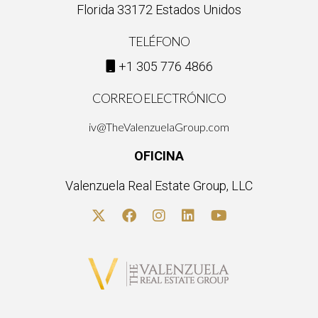
comunes dentro del ecoturismo.
Florida 33172 Estados Unidos
¿Por qué es importante personalizar las
TELÉFONO
experiencias turísticas?
+1 305 776 4866
Personalizar las experiencias permite resaltar la autenticidad
CORREO ELECTRÓNICO
cultural del lugar, lo cual atrae a turistas interesados en
conocer verdaderamente el destino que visitan. Recuerda
iv@TheValenzuelaGroup.com
siempre estar atento a las nuevas tendencias turísticas e
OFICINA
involucrarte activamente; ¡el mundo está lleno de
oportunidades esperando ser descubiertas!
Valenzuela Real Estate Group, LLC