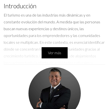
Introducción
El turismo es una de las industrias más dinámicas y en
constante evolución del mundo. A medida que las personas
buscan nuevas experiencias y destinos únicos, las
oportunidades para los emprendedores y las comunidades
locales se multiplican. En este contexto, es esencial identificar
dónde se concentran las mayores oportunidades gracias al
Ver más
crecimiento turístico. Desde la creación de alojamientos
innovadores hasta la oferta de actividades culturales y
recreativas, cada rincón del planeta tiene algo que ofrecer. En
este artículo, profundizaremos en cómo el crecimiento
turístico está moldeando el futuro de diversas regiones y
cómo puedes ser parte de esta emocionante transformación.
Oportunidades en el Crecimiento
Turístico