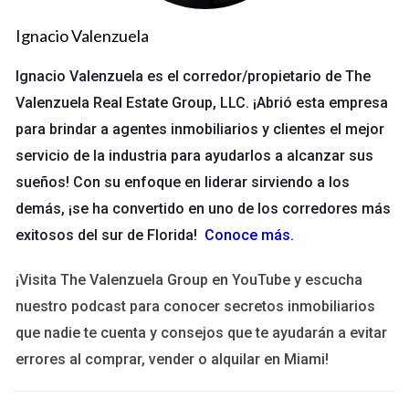
publicaciones. Aquí te mostramos algunos aspectos a
Ignacio Valenzuela
considerar.
Ignacio Valenzuela es el corredor/propietario de The
Horarios por Redes Sociales
Valenzuela Real Estate Group, LLC. ¡Abrió esta empresa
Cada red social tiene sus propios picos de actividad. A
para brindar a agentes inmobiliarios y clientes el mejor
continuación, te presentamos un resumen:
servicio de la industria para ayudarlos a alcanzar sus
sueños! Con su enfoque en liderar sirviendo a los
Facebook:
Los miércoles a las 11 a.m. y 1 p.m. son
ideales.
demás, ¡se ha convertido en uno de los corredores más
Instagram:
Los lunes, miércoles y jueves entre las 11
exitosos del sur de Florida!
Conoce más
.
a.m. y 1 p.m.
Twitter:
Los días laborables entre las 12 p.m. y 3 p.m.
¡Visita The Valenzuela Group en YouTube y escucha
LinkedIn:
Martes, miércoles y jueves entre las 10 a.m. y
nuestro podcast para conocer secretos inmobiliarios
12 p.m.
que nadie te cuenta y consejos que te ayudarán a evitar
Recuerda que estos son promedios generales; lo más
errores al comprar, vender o alquilar en Miami!
efectivo es analizar tu propia audiencia.
Análisis de tu Audiencia