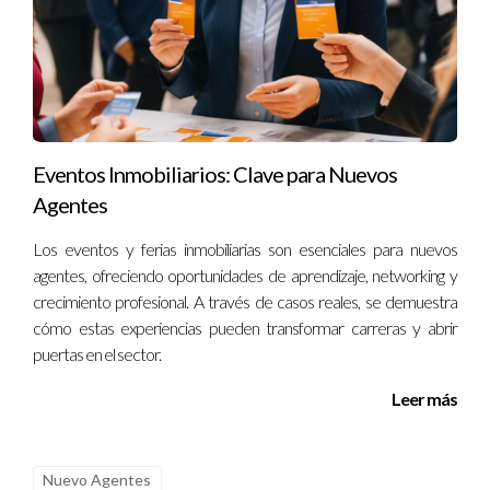
meses.
Conclusión
Encontrar el equilibrio perfecto entre publicar en redes
sociales y dedicar tiempo a la prospección puede parecer
complicado, pero con las estrategias adecuadas, es
Eventos Inmobiliarios: Clave para Nuevos
totalmente alcanzable. Recuerda analizar tu audiencia,
Agentes
aprovechar las herramientas disponibles y planificar con
anticipación. No dudes en experimentar hasta encontrar lo
Los eventos y ferias inmobiliarias son esenciales para nuevos
agentes, ofreciendo oportunidades de aprendizaje, networking y
que mejor funcione para ti. ¡No olvides que cada publicación
crecimiento profesional. A través de casos reales, se demuestra
es una oportunidad para conectar! Si necesitas ayuda
cómo estas experiencias pueden transformar carreras y abrir
personalizada o deseas profundizar más sobre este tema, no
puertas en el sector.
dudes en contactarme; estoy aquí para ayudarte.
Leer más
Preguntas Frecuentes
¿Cuál es el mejor día para publicar en redes
Nuevo Agentes