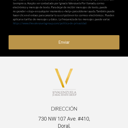
la empresa. Acepto ser contactado por Ignacio Valenzuela Por llamada, correo
electrónico y mensaje de texto. Para dejar de recibir mensajes de texto, puede
responder «stop» en cualquier momento o «help» para obtener ayuda. También puede
hacer clic en el enlace para cancelar la suscripción en los correos electrónicos. Pueden
aplicarse tarifas de mensajes y datos. La frecuencia de los mensajes puede variar.
https://www.thevalenzuelagroup.com/politica-de-privacidad
Enviar
DIRECCIÓN
730 NW 107 Ave. #410,
Doral,