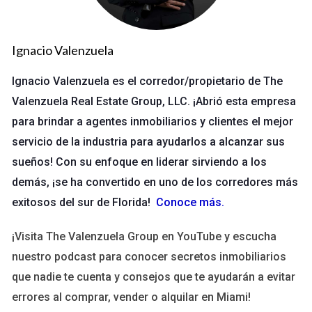
LLAMAR AHORA
Ignacio Valenzuela
Caso de estudio 1: La familia Pérez
Ignacio Valenzuela es el corredor/propietario de The
Los Pérez son una familia con tres hijos y ambos padres
Valenzuela Real Estate Group, LLC. ¡Abrió esta empresa
trabajan a tiempo completo. Cada domingo, se sientan juntos
para brindar a agentes inmobiliarios y clientes el mejor
para planificar la semana. Usan un calendario familiar donde
servicio de la industria para ayudarlos a alcanzar sus
anotan actividades escolares, citas médicas y eventos
sueños! Con su enfoque en liderar sirviendo a los
sociales. Esta práctica ha reducido el estrés y mejora la
demás, ¡se ha convertido en uno de los corredores más
comunicación familiar.
exitosos del sur de Florida!
Conoce más
.
Caso de estudio 2: La emprendedora Clara
¡Visita The Valenzuela Group en YouTube y escucha
Clara tiene su propio negocio en línea. Utiliza Trello para
nuestro podcast para conocer secretos inmobiliarios
gestionar tareas y proyectos. Cada mañana revisa su lista y
que nadie te cuenta y consejos que te ayudarán a evitar
prioriza lo que necesita hacer ese día. Gracias a esta
errores al comprar, vender o alquilar en Miami!
organización, ha aumentado sus ventas un 30% en solo seis