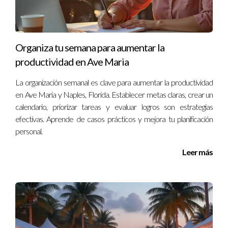
mantenerte motivado. Celebra cada logro, por pequeño que
sea.
¿Qué hacer si me siento abrumado?
Organiza tu semana para aumentar la
Tómate un descanso. A veces, desconectar unos minutos
productividad en Ave Maria
puede ayudarte a recargar energías y volver con más claridad
La organización semanal es clave para aumentar la productividad
mental.
en Ave Maria y Naples, Florida. Establecer metas claras, crear un
calendario, priorizar tareas y evaluar logros son estrategias
¿La técnica Pomodoro realmente funciona?
efectivas. Aprende de casos prácticos y mejora tu planificación
Sí, muchas personas encuentran que trabajar en intervalos
personal.
cortos mejora su concentración y productividad. Prueba y
Leer más
ajusta según lo necesites.
Como experto en organización personal, estoy aquí para
ayudarte a encontrar el método que mejor funcione para ti.
No dudes en ponerte en contacto conmigo al +13057764866
si deseas discutir más sobre cómo puedes mejorar tu