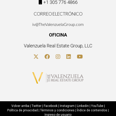
+1 305 776 4866
CORREO ELECTRÓNICO
iv@TheValenzuelaGroup.com
OFICINA
Valenzuela Real Estate Group, LLC
Volver arriba
|
Twitter
|
Facebook
|
Instagram
|
Linkedin
|
YouTube
|
Política de privacidad
|
Términos y condiciones
|
Índice de contenidos
|
Ingreso de usuario