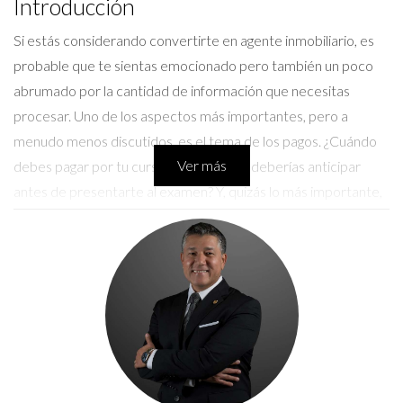
Introducción
Si estás considerando convertirte en agente inmobiliario, es
probable que te sientas emocionado pero también un poco
abrumado por la cantidad de información que necesitas
procesar. Uno de los aspectos más importantes, pero a
menudo menos discutidos, es el tema de los pagos. ¿Cuándo
Ver más
debes pagar por tu curso? ¿Qué gastos deberías anticipar
antes de presentarte al examen? Y, quizás lo más importante,
¿qué costos están asociados con unirte a una agencia? A lo
largo de este artículo, desglosaremos cada uno de estos
pasos para que puedas navegar por el proceso con confianza
y claridad.
Pagos Antes del Curso
La primera etapa en tu camino hacia convertirte en agente
inmobiliario comienza con la educación. Aquí es donde debes