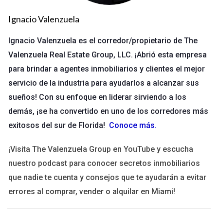
hacer tus primeros pagos.
Ignacio Valenzuela
Inscripción al Curso
Ignacio Valenzuela es el corredor/propietario de The
La inscripción al curso es el primer paso crucial. Dependiendo
Valenzuela Real Estate Group, LLC. ¡Abrió esta empresa
de la institución que elijas, este costo puede variar
para brindar a agentes inmobiliarios y clientes el mejor
considerablemente. Es esencial investigar y seleccionar un
servicio de la industria para ayudarlos a alcanzar sus
programa acreditado que se ajuste a tus necesidades y
sueños! Con su enfoque en liderar sirviendo a los
presupuesto. Recuerda que esta inversión no solo te brindará
demás, ¡se ha convertido en uno de los corredores más
conocimientos fundamentales sobre bienes raíces, sino que
exitosos del sur de Florida!
Conoce más
.
también te abrirá puertas en el futuro.
¡Visita The Valenzuela Group en YouTube y escucha
Materiales de Estudio
nuestro podcast para conocer secretos inmobiliarios
Además del costo del curso, es probable que necesites
que nadie te cuenta y consejos que te ayudarán a evitar
adquirir materiales adicionales como libros de texto o acceso
errores al comprar, vender o alquilar en Miami!
a plataformas en línea. Estos recursos son vitales para tu
preparación y deben considerarse como parte integral de tu