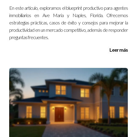
Las ventas aumentaron significativamente gracias a la
En este artículo, exploramos el blueprint productivo para agentes
planificación colaborativa.
inmobiliarios en Ave Maria y Naples, Florida. Ofrecemos
estrategias prácticas, casos de éxito y consejos para mejorar la
El trabajo en equipo potencia la planificación.
productividad en un mercado competitivo, además de responder
Conecta con otros emprendedores para mejorar
preguntas frecuentes.
tus estrategias.
Leer más
Preguntas Frecuentes
¿Por qué es importante la planificación?
La planificación ayuda a establecer metas claras y a utilizar
mejor el tiempo y los recursos disponibles.
¿Cómo puedo empezar a planificar?
Puedes comenzar escribiendo tus objetivos y desglosándolos
en pasos concretos que puedas seguir semanalmente o
mensualmente.