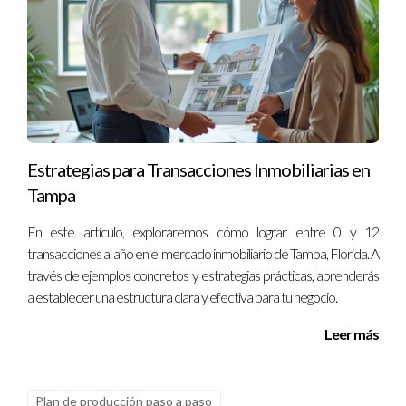
estoy aquí para ayudarte. Soy Ignacio Valenzuela, un experto
en desarrollo personal y estratégico. No dudes en
contactarme para recibir asesoría personalizada al
+13057764866.
Estrategias para Transacciones Inmobiliarias en
Tampa
En este artículo, exploraremos cómo lograr entre 0 y 12
transacciones al año en el mercado inmobiliario de Tampa, Florida. A
través de ejemplos concretos y estrategias prácticas, aprenderás
a establecer una estructura clara y efectiva para tu negocio.
Leer más
Plan de producción paso a paso