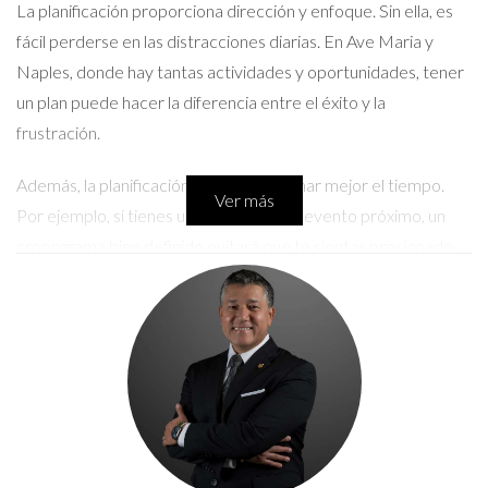
La planificación proporciona dirección y enfoque. Sin ella, es
fácil perderse en las distracciones diarias. En Ave Maria y
Naples, donde hay tantas actividades y oportunidades, tener
un plan puede hacer la diferencia entre el éxito y la
frustración.
Además, la planificación ayuda a gestionar mejor el tiempo.
Ver más
Por ejemplo, si tienes un proyecto o un evento próximo, un
cronograma bien definido evitará que te sientas presionado
en el último momento.
LLÁMAME AHORA
Caso de Estudio: Planificación Financiera
Un amigo mío, Carlos, decidió organizar sus finanzas antes de
mudarse a Naples. Comenzó por establecer un presupuesto