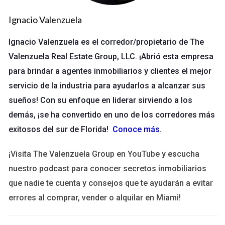
mensual. Utilizó aplicaciones para llevar un control más
preciso de sus gastos e ingresos. En solo tres meses, logró
Ignacio Valenzuela
ahorrar para unas vacaciones que tanto deseaba.
Ignacio Valenzuela es el corredor/propietario de The
Carlos aprendió que, al planificar sus finanzas, podía disfrutar
Valenzuela Real Estate Group, LLC. ¡Abrió esta empresa
más de su tiempo sin preocuparse constantemente por el
para brindar a agentes inmobiliarios y clientes el mejor
dinero.
servicio de la industria para ayudarlos a alcanzar sus
sueños! Con su enfoque en liderar sirviendo a los
No subestimes el poder de un buen presupuesto.
demás, ¡se ha convertido en uno de los corredores más
¡Planifica tus finanzas hoy mismo!
exitosos del sur de Florida!
Conoce más
.
Caso de Estudio: Organización del Tiempo
¡Visita The Valenzuela Group en YouTube y escucha
Alicia es madre y emprendedora. Se sentía agotada tratando
nuestro podcast para conocer secretos inmobiliarios
de equilibrar su trabajo y su familia. Decidió implementar una
que nadie te cuenta y consejos que te ayudarán a evitar
planificación semanal. Cada domingo, dedicaba una hora a
errores al comprar, vender o alquilar en Miami!
organizar su semana. Asignaba tiempo para reuniones, tareas
del hogar y actividades con sus hijos.