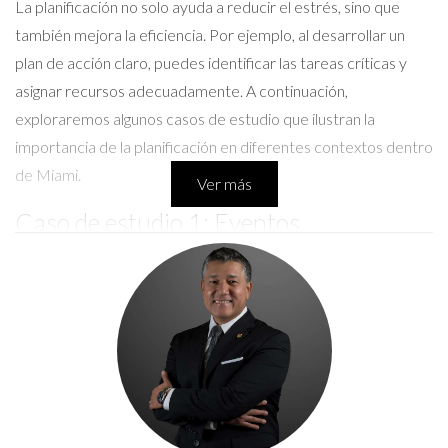
La planificación no solo ayuda a reducir el estrés, sino que
también mejora la eficiencia. Por ejemplo, al desarrollar un
plan de acción claro, puedes identificar las tareas críticas y
asignar recursos adecuadamente. A continuación,
exploraremos algunos casos de estudio que ilustran la
importancia de la planificación en diferentes contextos dentro
de Miami.
Ver más
Caso de estudio 1: Eventos
comunitarios
El Festival Anual de Arte
El Festival Anual de Arte en Wynwood es un gran ejemplo.
Este evento atrae a miles de visitantes cada año. El equipo
organizador comienza a planificar seis meses antes. Realizan
reuniones semanales para coordinar actividades, permisos y
promoción. Cuando asistí a este festival, noté que todo