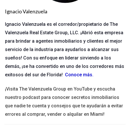
estaba bien organizado: desde los artistas hasta la seguridad.
Ignacio Valenzuela
Esto se debe a su meticulosa planificación.
Ignacio Valenzuela es el corredor/propietario de The
No subestimes el poder de un buen plan. Cada
Valenzuela Real Estate Group, LLC. ¡Abrió esta empresa
detalle cuenta.
para brindar a agentes inmobiliarios y clientes el mejor
servicio de la industria para ayudarlos a alcanzar sus
Caso de estudio 2: Negocios locales
sueños! Con su enfoque en liderar sirviendo a los
Una Cafetería en Coral Gables
demás, ¡se ha convertido en uno de los corredores más
exitosos del sur de Florida!
Conoce más
.
Una pequeña cafetería en Coral Gables decidió ampliar su
menú tras recibir comentarios positivos de sus clientes. En
¡Visita The Valenzuela Group en YouTube y escucha
lugar de improvisar, se sentaron a analizar qué ofrecer.
nuestro podcast para conocer secretos inmobiliarios
Realizaron encuestas y probaron recetas nuevas antes del
que nadie te cuenta y consejos que te ayudarán a evitar
lanzamiento oficial. Como resultado, la introducción del nuevo
errores al comprar, vender o alquilar en Miami!
menú fue un éxito rotundo y atrajo más clientes.