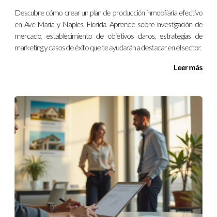
No temas planificar tu pasión. Te sorprenderás de
Descubre cómo crear un plan de producción inmobiliaria efectivo
los resultados.
en Ave Maria y Naples, Florida. Aprende sobre investigación de
mercado, establecimiento de objetivos claros, estrategias de
Preguntas frecuentes
marketing y casos de éxito que te ayudarán a destacar en el sector.
¿Por qué es importante planificar en Miami?
Leer más
Planificar ayuda a gestionar recursos eficientemente y
anticipar problemas potenciales en una ciudad con muchas
oportunidades y desafíos.
¿Cómo puedo comenzar a planificar?
Puedes empezar estableciendo metas claras y creando un
cronograma con tareas específicas para alcanzarlas.
¿Qué herramientas puedo usar para la
planificación?
Existen muchas herramientas digitales como Trello o Asana