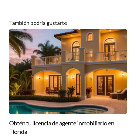
Analizar propiedades similares que se han vendido
recientemente en tu área te dará una idea clara del rango de
precios en el que deberías posicionarte. Este análisis
También podría gustarte
comparativo te ayudará a establecer un precio competitivo
que atraiga a los compradores sin dejar dinero sobre la mesa.
Casos Prácticos
Para ilustrar mejor la importancia de establecer un precio
justo desde el inicio, aquí te presentamos tres casos prácticos
que reflejan diferentes escenarios:
Caso 1: La Casa Sobrevalorada
Imagina a Laura, quien decidió vender su casa familiar.
Después de consultar con amigos y familiares, fijó un precio
significativamente más alto que las propiedades comparables
Obtén tu licencia de agente inmobiliario en
en su vecindario. A pesar de recibir pocas visitas durante los
Florida