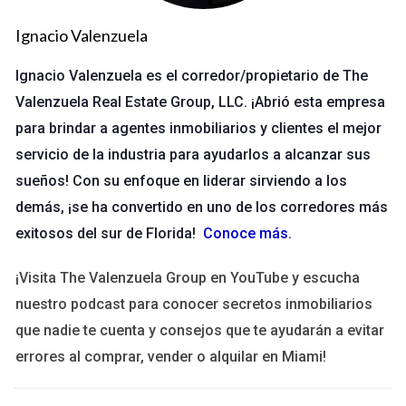
1. Ubicación
Ignacio Valenzuela
La ubicación es uno de los factores más determinantes en el
valor de una propiedad. Las propiedades situadas en áreas
Ignacio Valenzuela es el corredor/propietario de The
con buenas escuelas, acceso a transporte público y servicios
Valenzuela Real Estate Group, LLC. ¡Abrió esta empresa
cercanos tienden a tener un mayor valor. Investigar las
para brindar a agentes inmobiliarios y clientes el mejor
tendencias del mercado en tu vecindario puede
servicio de la industria para ayudarlos a alcanzar sus
proporcionarte información valiosa sobre cómo fijar tu precio.
sueños! Con su enfoque en liderar sirviendo a los
2. Condición de la Propiedad
demás, ¡se ha convertido en uno de los corredores más
exitosos del sur de Florida!
Conoce más
.
El estado general de tu propiedad también afecta su valor.
Una casa bien mantenida con actualizaciones recientes puede
¡Visita The Valenzuela Group en YouTube y escucha
justificar un precio más alto. Por otro lado, si hay reparaciones
nuestro podcast para conocer secretos inmobiliarios
necesarias o problemas estructurales, será importante
que nadie te cuenta y consejos que te ayudarán a evitar
considerar estos aspectos al fijar el precio.
errores al comprar, vender o alquilar en Miami!
3. Comparables del Mercado