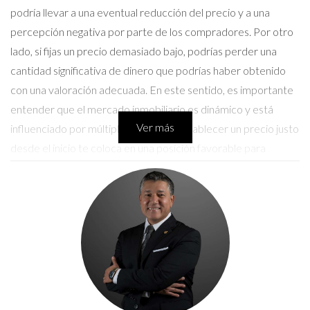
podría llevar a una eventual reducción del precio y a una
percepción negativa por parte de los compradores. Por otro
lado, si fijas un precio demasiado bajo, podrías perder una
cantidad significativa de dinero que podrías haber obtenido
con una valoración adecuada. En este sentido, es importante
entender que el mercado inmobiliario es dinámico y está
Ver más
influenciado por múltiples factores. Establecer un precio justo
desde el inicio te coloca en una posición favorable para
negociar y cerrar la venta de manera exitosa.
Factores a Considerar al Establecer el
Precio
Fijar un precio justo implica tener en cuenta diversos factores
que pueden influir en la valoración de tu propiedad. A
continuación, enumeramos algunos de los más relevantes: