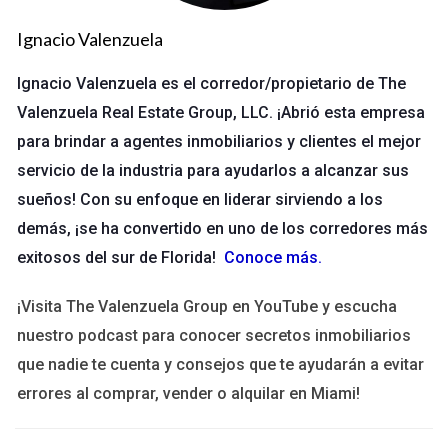
problemas es el primer paso para abordarlos eficazmente.
Ignacio Valenzuela
Problemas Estructurales
Ignacio Valenzuela es el corredor/propietario de The
Los problemas estructurales son quizás los más
Valenzuela Real Estate Group, LLC. ¡Abrió esta empresa
preocupantes para cualquier comprador. Estos pueden incluir
para brindar a agentes inmobiliarios y clientes el mejor
grietas en las paredes, cimientos inestables o techos
servicio de la industria para ayudarlos a alcanzar sus
hundidos. Un informe de inspección que indique problemas
sueños! Con su enfoque en liderar sirviendo a los
estructurales puede hacer que reconsideres tu compra o, al
demás, ¡se ha convertido en uno de los corredores más
menos, que busques reparaciones significativas antes de
exitosos del sur de Florida!
Conoce más
.
cerrar el trato.
¡Visita The Valenzuela Group en YouTube y escucha
Problemas Sanitarios
nuestro podcast para conocer secretos inmobiliarios
Los problemas sanitarios son otro aspecto crítico a
que nadie te cuenta y consejos que te ayudarán a evitar
considerar. Esto incluye sistemas de plomería defectuosos,
errores al comprar, vender o alquilar en Miami!
fugas o incluso moho. Un sistema sanitario en mal estado no
solo puede causar inconvenientes, sino que también puede