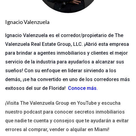
Redes Sociales
Ignacio Valenzuela
Las redes sociales son una herramienta poderosa para
conectar con diferentes grupos demográficos. Aunque
Ignacio Valenzuela es el corredor/propietario de The
podrías pensar que plataformas como Facebook son solo
Valenzuela Real Estate Group, LLC. ¡Abrió esta empresa
para los jóvenes, ¡te sorprendería saber cuántas personas
para brindar a agentes inmobiliarios y clientes el mejor
mayores están activas allí! Según estudios recientes, más del
servicio de la industria para ayudarlos a alcanzar sus
60% de los usuarios de Facebook tienen más de 65 años.
sueños! Con su enfoque en liderar sirviendo a los
Esto convierte a esta red social en un lugar ideal para
demás, ¡se ha convertido en uno de los corredores más
promocionar propiedades.
exitosos del sur de Florida!
Conoce más
.
Publicaciones atractivas con imágenes de alta calidad.
¡Visita The Valenzuela Group en YouTube y escucha
Grupos específicos donde se discuten temas
relacionados con la vivienda.
nuestro podcast para conocer secretos inmobiliarios
Publicidad dirigida que permite segmentar por edad e
que nadie te cuenta y consejos que te ayudarán a evitar
intereses.
errores al comprar, vender o alquilar en Miami!