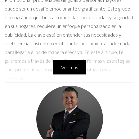
puede ser un desafío emocionante y gratificante. Este grupo
demográfico, que busca comodidad, accesibilidad y seguridad
en sus hogares, requiere un enfoque personalizado en la
publicidad. La clave está en entender sus necesidades y
preferencias, así como en utilizar las herramientas adecuadas
para llegar a ellos de manera efectiva. En este artículo, te
guiaremos a través de las mejores plataformas y estrategias
Ver más
para promocionar propiedades que satisfagan estas
demandas.
Las Mejores Plataformas para
Promocionar Propiedades
Al buscar las mejores maneras de llegar a personas mayores
interesadas en propiedades, es fundamental elegir las
plataformas adecuadas. Aquí te presentamos algunas de las
más efectivas: