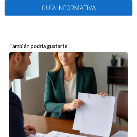
Prevención y educación del cliente
GUÍA INFORMATIVA
La prevención del fraude inmobiliario empieza con la
educación. Es crucial proporcionar información clara y
accesible a los clientes sobre los riesgos y las señales de
alerta. Algunas estrategias efectivas incluyen:
También podría gustarte
Realizar talleres educativos:
Ofrecer sesiones
informativas donde los clientes puedan aprender sobre
fraudes comunes y cómo evitarlos.
Crear material informativo:
Proporcionar folletos,
infografías o blogs que describan los tipos de fraude y
cómo protegerse.
Fomentar la comunicación abierta:
Establecer un canal
de comunicación donde los clientes puedan hacer
preguntas y expresar sus preocupaciones en cualquier
momento.
Verificar referencias:
Invitar a los clientes a consultar a
otros compradores o inquilinos sobre su experiencia y
recomendaciones.