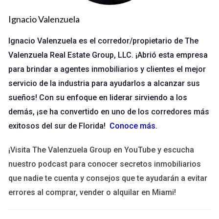
comunes se encuentran:
Ignacio Valenzuela
Falsificación de documentos:
La creación o
modificación de documentos legales, como títulos de
Ignacio Valenzuela es el corredor/propietario de The
propiedad o contratos de venta, puede llevar a
Valenzuela Real Estate Group, LLC. ¡Abrió esta empresa
pérdidas significativas.
Estafas de alquiler:
Los estafadores pueden publicar
para brindar a agentes inmobiliarios y clientes el mejor
anuncios de propiedades que no están disponibles para
servicio de la industria para ayudarlos a alcanzar sus
alquiler, solicitando depósitos anticipados a incautos
sueños! Con su enfoque en liderar sirviendo a los
inquilinos.
demás, ¡se ha convertido en uno de los corredores más
Identidad robada:
Utilizar la identidad de otra persona
para realizar transacciones sin su consentimiento.
exitosos del sur de Florida!
Conoce más
.
Fraude por intérpretes de préstamos:
Estos individuos
pueden ofrecer condiciones de financiamiento
¡Visita The Valenzuela Group en YouTube y escucha
engañosas, afectando la situación financiera del
nuestro podcast para conocer secretos inmobiliarios
comprador.
Omisión de información:
No revelar cargas, hipotecas o
que nadie te cuenta y consejos que te ayudarán a evitar
problemas legales asociados con una propiedad puede
errores al comprar, vender o alquilar en Miami!
perjudicar a un comprador.