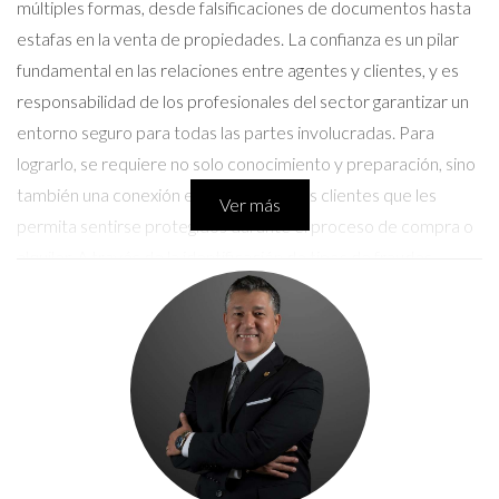
múltiples formas, desde falsificaciones de documentos hasta
estafas en la venta de propiedades. La confianza es un pilar
fundamental en las relaciones entre agentes y clientes, y es
responsabilidad de los profesionales del sector garantizar un
entorno seguro para todas las partes involucradas. Para
lograrlo, se requiere no solo conocimiento y preparación, sino
también una conexión emocional con los clientes que les
Ver más
permita sentirse protegidos durante el proceso de compra o
alquiler. A través de la identificación de tipos de fraudes
comunes, la educación de los clientes y la implementación de
rigurosas medidas de seguridad, se puede disminuir
considerablemente el riesgo de estafas inmobiliarias.
Tipos de fraude inmobiliario
Identificar los diferentes tipos de fraude inmobiliario es el
primer paso para proteger a tus clientes. Entre los más