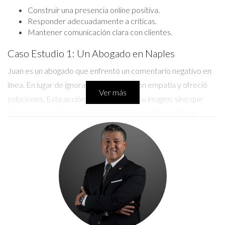
Construir una presencia online positiva.
Responder adecuadamente a críticas.
Mantener comunicación clara con clientes.
Caso Estudio 1: Un Abogado en Naples
Juan es un abogado que enfrentó un comentario negativo en
línea. En lugar de ignorarlo, respondió con empatía y ofreció
Ver más
soluciones. Esta acción no solo mejoró su imagen, sino que
atrajo nuevos clientes que valoraron su profesionalismo.
La forma en que manejas las críticas puede definir
tu carrera.
Caso Estudio 2: Un Negocio Familiar en Ave
Maria
María tiene un restaurante y recibió reseñas mixtas. Decidió
hacer encuestas entre los clientes para entender sus