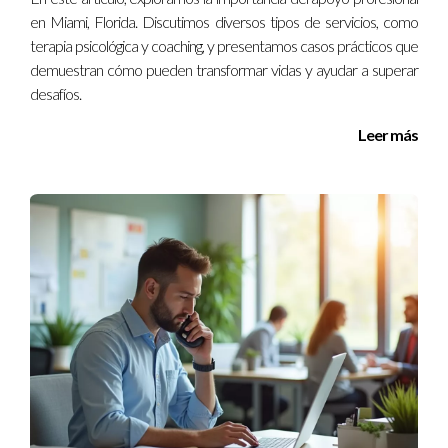
en Miami, Florida. Discutimos diversos tipos de servicios, como
¿Debo involucrar a otros en la gestión de mi
terapia psicológica y coaching, y presentamos casos prácticos que
reputación?
demuestran cómo pueden transformar vidas y ayudar a superar
desafíos.
A veces es útil contar con un especialista en gestión de
reputación para monitorear y mejorar tu imagen pública.
Leer más
¿Cómo puedo construir una buena reputación
desde cero?
Ofrece un excelente servicio al cliente, comunica claramente
tus intenciones y busca constantemente mejorar tus
habilidades profesionales.
Ignacio Valenzuela es