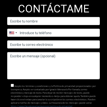
CONTÁCTAME
Acepto los términos y condiciones y la Política de privacidad proporcionados por
la empresa. Acepto ser contactado por Ignacio Valenzuela Por llamada, correo
electrónico y mensaje de texto. Para dejar de recibir mensajes de texto, puede
responder «stop» en cualquier momento o «help» para obtener ayuda. También puede
hacer clic en el enlace para cancelar la suscripción en los correos electrónicos. Pueden
aplicarse tarifas de mensajes y datos. La frecuencia de los mensajes puede variar.
https://www.thevalenzuelagroup.com/politica-de-privacidad