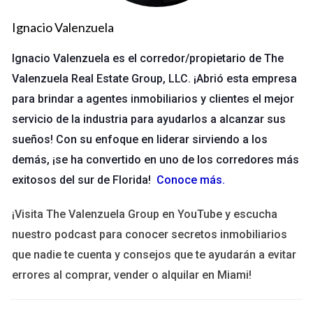
necesidades. Gracias a estos cambios, no solo mejoró el
Ignacio Valenzuela
servicio, sino que también ganó lealtad de sus clientes.
Ignacio Valenzuela es el corredor/propietario de The
No subestimes el poder del feedback; escuchar a
Valenzuela Real Estate Group, LLC. ¡Abrió esta empresa
tus clientes es crucial.
para brindar a agentes inmobiliarios y clientes el mejor
servicio de la industria para ayudarlos a alcanzar sus
Caso Estudio 3: Un Consultor de Marketing
sueños! Con su enfoque en liderar sirviendo a los
Carlos es consultor y tuvo algunos proyectos fallidos al
demás, ¡se ha convertido en uno de los corredores más
principio. En vez de esconderse, fue transparente sobre sus
exitosos del sur de Florida!
Conoce más
.
errores. Publicó soluciones en su blog y esto atrajo nuevos
clientes que apreciaron su sinceridad.
¡Visita The Valenzuela Group en YouTube y escucha
nuestro podcast para conocer secretos inmobiliarios
Ser honesto acerca de tus desafíos te hace más
que nadie te cuenta y consejos que te ayudarán a evitar
accesible a los demás.
errores al comprar, vender o alquilar en Miami!
Preguntas Frecuentes