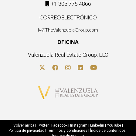
+1 305 776 4866
CORREO ELECTRÓNICO
iv@TheValenzuelaGroup.com
OFICINA
Valenzuela Real Estate Group, LLC
Volver arriba
|
Twitter
|
Facebook
|
Instagram
|
Linkedin
|
YouTube
|
Política de privacidad
|
Términos y condiciones
|
Índice de contenidos
|
Ingreso de usuario