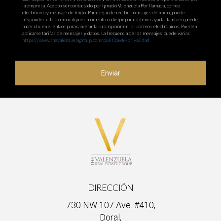
con las normativas?
la empresa. Acepto ser contactado por Ignacio Valenzuela Por llamada, correo
electrónico y mensaje de texto. Para dejar de recibir mensajes de texto, puede
Puede ser considerado nulo o inválido ante la ley, lo cual
responder «stop» en cualquier momento o «help» para obtener ayuda. También puede
hacer clic en el enlace para cancelar la suscripción en los correos electrónicos. Pueden
podría llevar a complicaciones legales.
aplicarse tarifas de mensajes y datos. La frecuencia de los mensajes puede variar.
https://www.thevalenzuelagroup.com/politica-de-privacidad
¿Los notarios pueden ayudarme a redactar
contratos?
Enviar
Sí, pero generalmente están limitados a ciertos tipos de
documentos específicos.
¿Cuáles son las consecuencias de usar plantillas
genéricas para documentos legales?
Las plantillas pueden carecer de personalización necesaria y
podrían no cumplir con las leyes locales, lo cual podría resultar
problemático. Recuerda siempre buscar asesoría profesional
DIRECCIÓN
cuando se trate de cuestiones legales importantes; tu
tranquilidad vale mucho más que cualquier ahorro temporal al
730 NW 107 Ave. #410,
Doral,
intentar hacerlo tú mismo. ¡No dudes en contactar a Ignacio