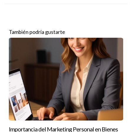
Notarios:
En muchos países, los notarios tienen la
autoridad para redactar ciertos tipos de documentos
legales, especialmente aquellos relacionados con
transacciones inmobiliarias y testamentos.
Profesionales especializados:
Algunas profesiones
También podría gustarte
técnicas o especializadas pueden tener autorización
para redactar ciertos tipos de documentos dentro de
su campo específico, como ingenieros o arquitectos en
contratos relacionados con sus proyectos.
Importancia de la normativa
La normativa sobre quién puede redactar documentos
legales es vital por varias razones. Primero, asegura que los
documentos sean válidos y ejecutables ante la ley. Un
documento mal redactado o no conforme a las normativas
puede resultar en problemas significativos más adelante.
Además, contar con un profesional capacitado garantiza que
todas las partes involucradas comprendan sus derechos y
Importancia del Marketing Personal en Bienes