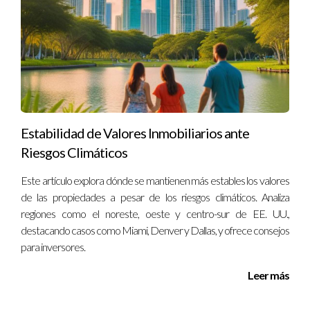
medida que crece el negocio, surgen disputas sobre
responsabilidades y ganancias debido a ambigüedades en el
acuerdo original. Al final del día, terminan perdiendo tiempo
valioso y recursos tratando de resolver conflictos que
podrían haberse evitado con una buena redacción legal desde
el principio.
Estabilidad de Valores Inmobiliarios ante
Conclusión
Riesgos Climáticos
Entender quién puede redactar documentos legales es
Este artículo explora dónde se mantienen más estables los valores
esencial para proteger tus intereses y garantizar que todo se
de las propiedades a pesar de los riesgos climáticos. Analiza
maneje correctamente desde el principio. Ya sea que estés
regiones como el noreste, oeste y centro-sur de EE. UU.,
alquilando una propiedad, creando un testamento o
destacando casos como Miami, Denver y Dallas, y ofrece consejos
estableciendo un acuerdo comercial, contar con un
para inversores.
profesional capacitado te ahorrará tiempo y problemas
Leer más
futuros. No subestimes la importancia de tener tus asuntos
legales en orden; busca siempre asesoría profesional cuando