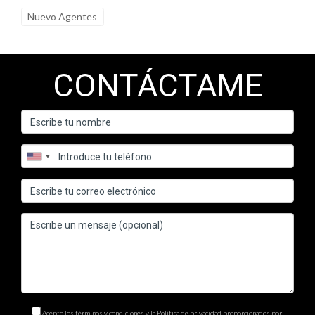
se trate de documentación legal. Si deseas más información o
Nuevo Agentes
necesitas ayuda para redactar tus propios documentos
legales, no dudes en contactar a Ignacio Valenzuela. Él está
aquí para ayudarte a navegar por este complejo mundo legal.
CONTÁCTAME
Preguntas Frecuentes
¿Es necesario contratar a un abogado para
redactar un contrato?
No siempre es necesario, pero sí altamente recomendable
para asegurar que todos los aspectos legales estén cubiertos.
¿Puedo redactar mi propio testamento?
Sí, puedes hacerlo; sin embargo, es aconsejable consultar a un
abogado para evitar problemas futuros.
¿Qué sucede si mi documento legal no cumple
Acepto los términos y condiciones y la Política de privacidad proporcionados por