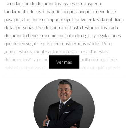
La redacción de documentos legales es un aspecto
fundamental del sistema jurídico que, aunque a menudo se
pasa por alto, tiene un impacto significativo en la vida cotidiana
de las personas. Desde contratos hasta testamentos, cada
documento tiene su propio conjunto de reglas y regulaciones
que deben seguirse para ser considerados válidos. Pero,
¿quién está realmente autorizado para redactar estos
documentos? La respuesta no es tan sencilla como parece.
Ver más
Existen normativas específicas que determinan quién puede
hacerlo, y es esencial comprenderlas para evitar problemas
legales en el futuro. En este artículo, desglosaremos estas
normativas y te proporcionaremos ejemplos claros para que
puedas ver cómo funcionan en la práctica.
Normativa sobre la redacción de
documentos legales