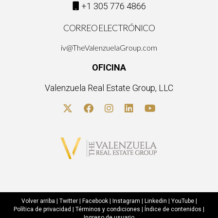
redes sociales?
+1 305 776 4866
Utiliza herramientas analíticas disponibles en cada plataforma
CORREO ELECTRÓNICO
para rastrear métricas como el alcance, la interacción y las
conversiones.
iv@TheValenzuelaGroup.com
OFICINA
¿Es necesario estar presente en todas las
plataformas?
Valenzuela Real Estate Group, LLC
No necesariamente. Es mejor enfocarte en las plataformas
donde se encuentra tu público objetivo y donde puedas crear
contenido relevante de manera consistente.
Volver arriba
|
Twitter
|
Facebook
|
Instagram
|
Linkedin
|
YouTube
|
Política de privacidad
|
Términos y condiciones
|
Índice de contenidos
|
Ingreso de usuario