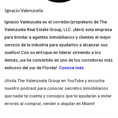
Esto implica entender sus intereses, necesidades y
Ignacio Valenzuela
problemas. Un contenido valioso no solo atrae atención, sino
que también establece tu autoridad en el campo. Aquí hay
Ignacio Valenzuela es el corredor/propietario de The
algunas ideas para generar contenido atractivo:
Valenzuela Real Estate Group, LLC. ¡Abrió esta empresa
para brindar a agentes inmobiliarios y clientes el mejor
Publicaciones educativas que ofrezcan soluciones a
problemas comunes.
servicio de la industria para ayudarlos a alcanzar sus
Videos cortos que muestren tus productos o servicios
sueños! Con su enfoque en liderar sirviendo a los
en acción.
demás, ¡se ha convertido en uno de los corredores más
Infografías que presenten datos interesantes sobre tu
industria.
exitosos del sur de Florida!
Conoce más
.
Historias de clientes satisfechos que destaquen cómo
has hecho una diferencia.
¡Visita The Valenzuela Group en YouTube y escucha
Recuerda que la calidad del contenido es más importante que
nuestro podcast para conocer secretos inmobiliarios
la cantidad. Un solo post bien elaborado puede generar más
que nadie te cuenta y consejos que te ayudarán a evitar
interacción que varios posts mediocres.
errores al comprar, vender o alquilar en Miami!
Interacción constante con la audiencia