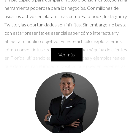
herramienta poderosa para los negocios. Con millones de
usuarios activos en plataformas como Facebook, Instagram y
Twitter, las oportunidades son infinitas. Sin embargo, no basta
con estar presente; es esencial saber cómo interactuar y
atraer a tu público objetivo. En este artículo, exploraremos
cómo convertir tus redes sociales en una máquina de clientes
Ver más
en Florida, utilizando estrategias probadas y ejemplos reales
que demuestran el impacto positivo que pueden tener estas
tácticas en tu negocio.
Estrategias para convertir tus redes
sociales en clientes
Contenido atractivo y relevante
El primer paso para atraer clientes a través de las redes
sociales es crear contenido que resuene con tu audiencia.