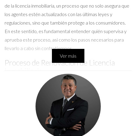
de la licencia inmobiliaria, un proceso que no solo asegura que
los agentes estén actualizados con las últimas leyes y
regulaciones, sino que también protege a los consumidores.
En este sentido, es fundamental entender quién supervisa y
aprueba este proceso, así como los pasos necesarios para
llevarlo a cabo sin contratiempos.
Ver más
Proceso de Renovación de Licencia
Inmobiliaria
Renovar tu licencia inmobiliaria puede parecer una tarea
abrumadora, pero desglosarla en pasos simples puede hacer
que el proceso sea mucho más manejable. Generalmente, el
proceso incluye:
Verificación de requisitos: Asegúrate de cumplir con
todas las condiciones necesarias, como horas de
educación continua.