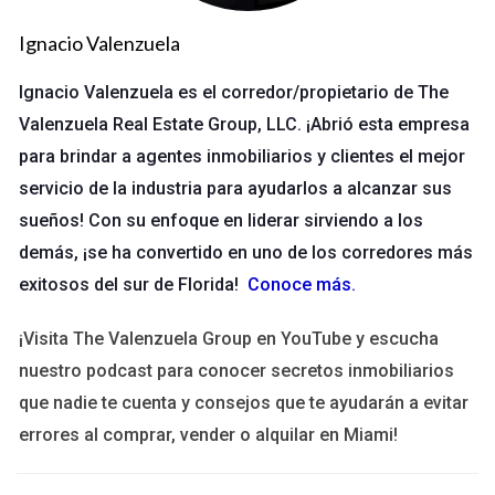
Preparación de documentación: Reúne todos los
Ignacio Valenzuela
documentos requeridos, incluyendo tu licencia actual y
certificados de cursos.
Ignacio Valenzuela es el corredor/propietario de The
Presentación de la solicitud: Envía tu solicitud a la
entidad correspondiente en tu estado o país.
Valenzuela Real Estate Group, LLC. ¡Abrió esta empresa
Pago de tarifas: Realiza el pago correspondiente por la
para brindar a agentes inmobiliarios y clientes el mejor
renovación.
servicio de la industria para ayudarlos a alcanzar sus
Espera la aprobación: Una vez presentada la solicitud,
deberás esperar a que sea revisada y aprobada.
sueños! Con su enfoque en liderar sirviendo a los
Es importante señalar que cada estado o país puede tener
demás, ¡se ha convertido en uno de los corredores más
variaciones en este proceso. Por ejemplo, algunos lugares
exitosos del sur de Florida!
Conoce más
.
requieren exámenes adicionales o verificaciones de
¡Visita The Valenzuela Group en YouTube y escucha
antecedentes antes de aprobar la renovación.
nuestro podcast para conocer secretos inmobiliarios
¿Quién Supervisan y Aprueban el Proceso?
que nadie te cuenta y consejos que te ayudarán a evitar
La supervisión del proceso de renovación generalmente
errores al comprar, vender o alquilar en Miami!
recae en una entidad gubernamental específica encargada del