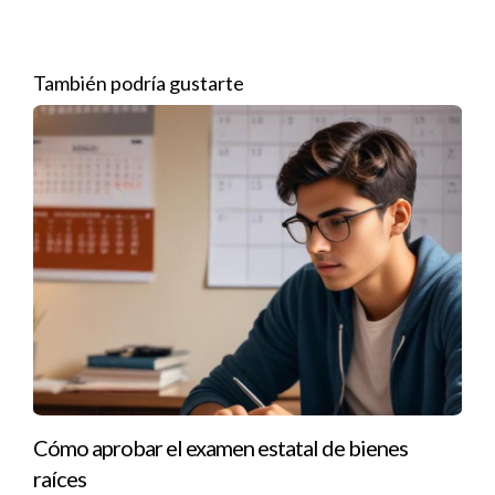
sector inmobiliario. En muchos países, esto se realiza a través
de una comisión o departamento estatal que regula las
licencias. Esta entidad se asegura de que todos los agentes
También podría gustarte
cumplan con las normativas vigentes y mantengan un estándar
ético elevado.
Casos Prácticos Naturales
Para ilustrar mejor la importancia del proceso de renovación
de licencias inmobiliarias, consideremos tres casos prácticos:
Caso 1: La Importancia del Cumplimiento Legal
María es una agente inmobiliaria con diez años de experiencia.
Durante su carrera, siempre ha renovado su licencia
puntualmente. Sin embargo, decidió omitir algunos cursos
requeridos para ahorrar tiempo y dinero. Al poco tiempo, fue
Cómo aprobar el examen estatal de bienes
auditada por la comisión estatal y se dio cuenta de que su
raíces
licencia había sido suspendida. Este incidente no solo afectó