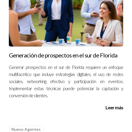
carrera inmobiliaria o necesitas ayuda con el proceso de
renovación, no dudes en contactar a Ignacio Valenzuela. Su
experiencia y dedicación pueden ser justo lo que necesitas
para avanzar sin contratiempos.
Preguntas Frecuentes
Generación de prospectos en el sur de Florida
¿Cuánto tiempo toma renovar una licencia
inmobiliaria?
Generar prospectos en el sur de Florida requiere un enfoque
El tiempo varía según el estado o país, pero generalmente
multifacético que incluye estrategias digitales, el uso de redes
sociales, networking efectivo y participación en eventos.
puede tomar entre varias semanas hasta varios meses
Implementar estas técnicas puede potenciar la captación y
dependiendo del volumen de solicitudes.
conversión de clientes.
¿Puedo trabajar mientras mi licencia está en
Leer más
proceso de renovación?
No se recomienda trabajar como agente inmobiliario si tu
licencia ha caducado hasta que recibas la aprobación para
Nuevo Agentes