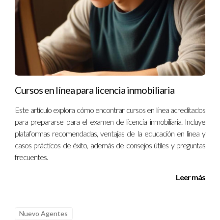
para cualquier persona involucrada en transacciones
inmobiliarias. La transparencia y la comunicación abierta son
fundamentales para evitar conflictos futuros y garantizar una
experiencia positiva tanto para compradores como para
vendedores. Recuerda siempre realizar investigaciones
exhaustivas y consultar con expertos como Ignacio Valenzuela
para asegurarte de tomar decisiones informadas. Al final del
Cursos en línea para licencia inmobiliaria
día, tu hogar debe ser un lugar seguro y feliz. ¡No dudes en
Este artículo explora cómo encontrar cursos en línea acreditados
contactarme si tienes dudas o necesitas asesoramiento!
para prepararse para el examen de licencia inmobiliaria. Incluye
Estoy aquí para ayudarte a navegar este emocionante pero
plataformas recomendadas, ventajas de la educación en línea y
desafiante mundo inmobiliario.
casos prácticos de éxito, además de consejos útiles y preguntas
frecuentes.
Preguntas Frecuentes
Leer más
¿Qué debo hacer si descubro problemas ocultos
después de comprar una casa?
Nuevo Agentes
Si encuentras problemas ocultos después de la compra, lo