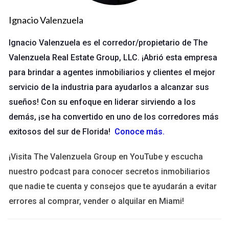
mercado, tiene la obligación legal de revelar ciertos aspectos
que podrían afectar la decisión del comprador. Esto incluye
Ignacio Valenzuela
problemas estructurales, daños ambientales, o cualquier otro
Ignacio Valenzuela es el corredor/propietario de The
defecto significativo que pueda influir en el valor o
Valenzuela Real Estate Group, LLC. ¡Abrió esta empresa
habitabilidad de la propiedad.
para brindar a agentes inmobiliarios y clientes el mejor
Divulgación Obligatoria
servicio de la industria para ayudarlos a alcanzar sus
La divulgación obligatoria varía según la jurisdicción, pero
sueños! Con su enfoque en liderar sirviendo a los
generalmente incluye:
demás, ¡se ha convertido en uno de los corredores más
exitosos del sur de Florida!
Conoce más
.
Problemas estructurales o de plomería.
Historial de plagas o infestaciones.
¡Visita The Valenzuela Group en YouTube y escucha
Condiciones ambientales adversas.
nuestro podcast para conocer secretos inmobiliarios
Cualquier litigio pendiente relacionado con la propiedad.
que nadie te cuenta y consejos que te ayudarán a evitar
Es esencial que los vendedores sean transparentes en cuanto
errores al comprar, vender o alquilar en Miami!
a estos aspectos; al omitir información relevante, pueden
enfrentarse a consecuencias legales significativas.