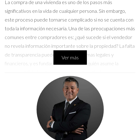
La compra de una vivienda es uno de los pasos más
significativos en la vida de cualquier persona. Sin embargo,
este proceso puede tornarse complicado si no se cuenta con
toda la información necesaria. Una de las preocupaciones más
comunes entre compradores es: ¿qué sucede si el vendedor
no revela información importante sobre la propiedad? La falta
de transparencia puede llevar a problemas legales y
Ver más
financieros, y es fundamental entender quién asume la
responsabilidad en tales casos. En este artículo,
desglosaremos el concepto de responsabilidad legal del
vendedor y cómo afecta a los compradores, brindándote así
las herramientas necesarias para navegar este complejo
terreno.
Responsabilidad del Vendedor
Cuando un vendedor decide poner su propiedad en el