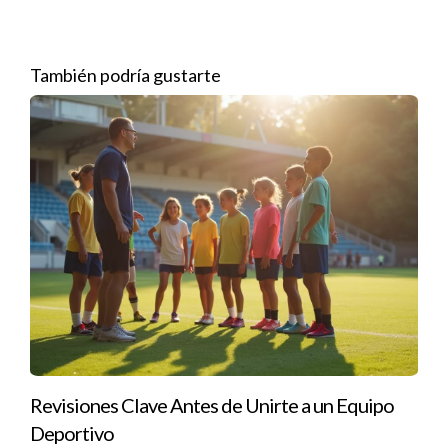
rápidamente. Sin embargo, la comunicación se volvió
deficiente con el tiempo. Las reuniones eran escasas y los
conflictos no se resolvían adecuadamente. Esto afectó su
También podría gustarte
motivación y rendimiento. Al final, optó por unirse a un equipo
más pequeño donde la comunicación fluía mejor. Esta decisión
le permitió volver a disfrutar su trabajo.
Caso de estudio 3: Innovación y adaptabilidad
Ana formaba parte de un equipo tradicional que se resistía a
adoptar nuevas tecnologías. Ella notó que otras agencias
estaban utilizando drones y recorridos virtuales para atraer
compradores. A pesar de sus esfuerzos por introducir estas
ideas, no recibió apoyo. Así que tomó la decisión de dejar ese
entorno y se unió a una agencia moderna donde pudo
implementar lo aprendido y triplicar su cartera en menos de
Revisiones Clave Antes de Unirte a un Equipo
un año.
Deportivo