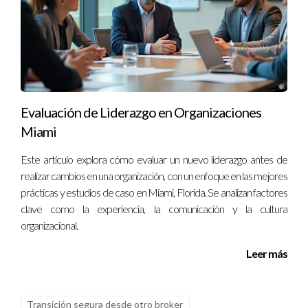
trabajando en su posición actual para asegurar una transición
suave.
Como experto en bienes raíces en Ave Maria y Naples, estoy
aquí para ayudarte a tomar decisiones informadas sobre tu
carrera inmobiliaria. Si sientes que ha llegado el momento de
Evaluación de Liderazgo en Organizaciones
hacer un cambio o simplemente deseas conversar sobre tus
Miami
opciones, no dudes en contactarme al 13057764866. Estoy
Este artículo explora cómo evaluar un nuevo liderazgo antes de
aquí para apoyarte en cada paso del camino hacia tu éxito
realizar cambios en una organización, con un enfoque en las mejores
profesional.
prácticas y estudios de caso en Miami, Florida. Se analizan factores
clave como la experiencia, la comunicación y la cultura
organizacional.
Leer más
Transición segura desde otro broker