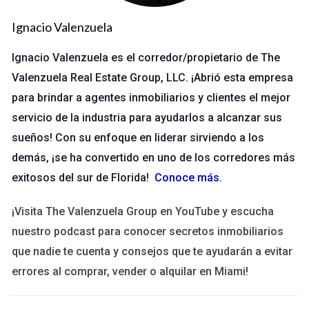
justificar un cambio. Sin embargo, cuando varios aspectos
empiezan a fallar, la situación merece atención inmediata.
Ignacio Valenzuela
Ignacio Valenzuela es el corredor/propietario de The
LLÁMAME AHORA
Valenzuela Real Estate Group, LLC. ¡Abrió esta empresa
Caso de estudio 1: El estancamiento en las ventas
para brindar a agentes inmobiliarios y clientes el mejor
servicio de la industria para ayudarlos a alcanzar sus
María trabajaba en un equipo en Naples durante tres años. A
sueños! Con su enfoque en liderar sirviendo a los
pesar de su dedicación, sus cifras se mantuvieron estancadas.
demás, ¡se ha convertido en uno de los corredores más
Comenzó a notar que otros equipos estaban cerrando más
exitosos del sur de Florida!
Conoce más
.
tratos gracias a nuevas estrategias digitales. Después de
evaluar su situación, decidió cambiarse a un nuevo grupo que
¡Visita The Valenzuela Group en YouTube y escucha
utilizaba marketing en redes sociales de manera efectiva. En
nuestro podcast para conocer secretos inmobiliarios
seis meses, sus ventas se duplicaron.
que nadie te cuenta y consejos que te ayudarán a evitar
Caso de estudio 2: La falta de comunicación
errores al comprar, vender o alquilar en Miami!
Carlos era parte de un equipo en Ave Maria que había crecido