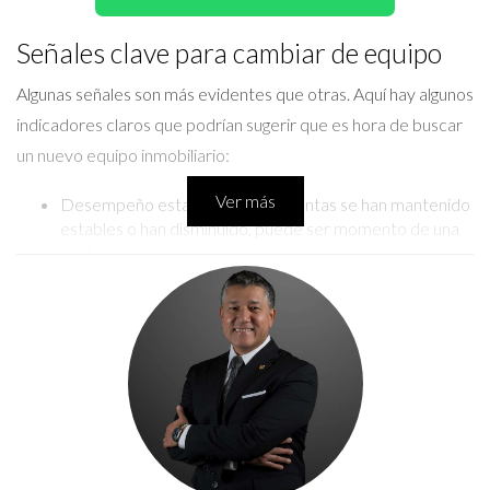
Señales clave para cambiar de equipo
Algunas señales son más evidentes que otras. Aquí hay algunos
indicadores claros que podrían sugerir que es hora de buscar
un nuevo equipo inmobiliario:
Ver más
Desempeño estancado: Si tus ventas se han mantenido
estables o han disminuido, puede ser momento de una
evaluación.
Falta de comunicación: La colaboración entre los
miembros del equipo es esencial. Si sientes que no hay
una buena comunicación, esto puede ser un problema.
Innovación insuficiente: El mercado cambia rápido. Si tu
equipo no está adoptando nuevas tecnologías o
estrategias, considera hacer un cambio.
Es importante observar estas señales en conjunto y no
aisladamente. Un solo indicador puede no ser suficiente para