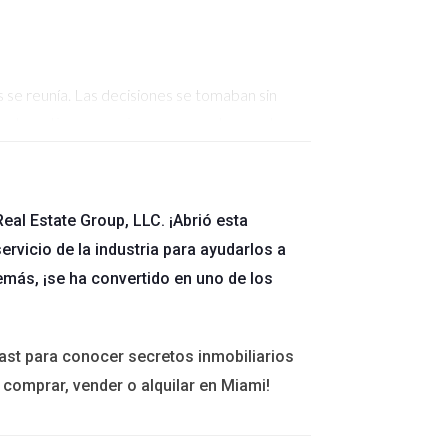
 se reunía. Las decisiones se tomaban sin
o y ahora tienen reuniones semanales que han
eal Estate Group, LLC. ¡Abrió esta
ervicio de la industria para ayudarlos a
emás, ¡se ha convertido en uno de los
ogía avanzaba rápidamente, pero ellos seguían
 ahora utiliza herramientas digitales que han
ast para conocer secretos inmobiliarios
 comprar, vender o alquilar en Miami!