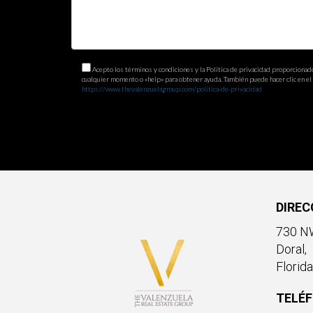
Acepto los términos y condiciones y la Política de privacidad proporcionad
cualquier momento o «help» para obtener ayuda. También puede hacer clic en el e
https://www.thevalenzuelagroup.com/politica-de-privacidad
DIREC
730 NW
Doral,
Florid
TELÉ