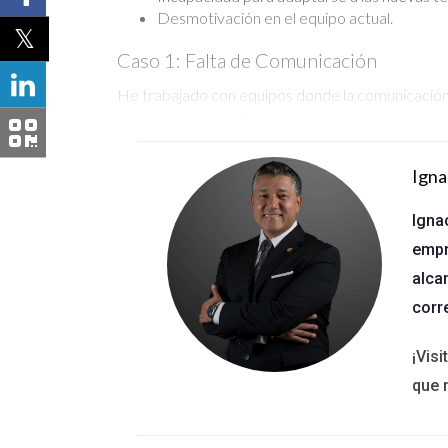
Desmotivación en el equipo actual.
Caso 1: Falta de Comunicación
He trabajado con equipos donde la comunicación 
consultar a todos. Esto causó confusión y retras
mejorado significativamente su flujo de trabajo.
Igna
Si sientes que tu equipo no se comunica
Igna
empr
Caso 2: Poca Innovación
alca
Un amigo agente inmobiliario se dio cuenta de q
corr
usando técnicas anticuadas. Después de unos mese
aumentado sus ventas.
¡Vis
que 
No temas explorar nuevas opciones si tu 