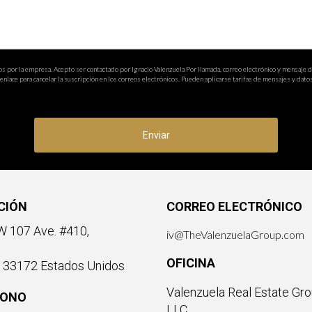
os por la empresa. Acepto ser contactado por Ignacio Valenzuela Por llamada, correo electrónico y mensaje 
nlace para cancelar la suscripción en los correos electrónicos. Pueden aplicarse tarifas de mensajes y datos
Enviar
CIÓN
CORREO ELECTRÓNICO
 107 Ave. #410,
iv@TheValenzuelaGroup.com
OFICINA
a 33172 Estados Unidos
Valenzuela Real Estate Gro
FONO
LLC