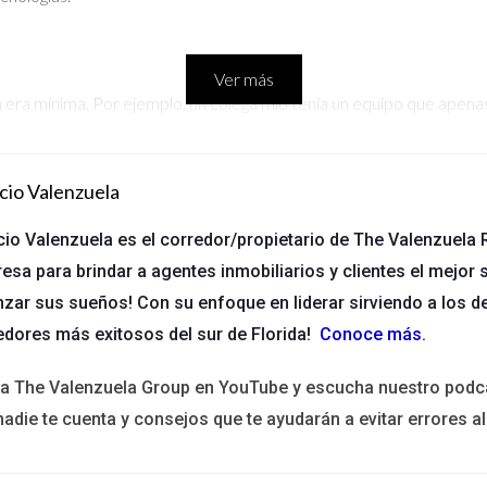
Ver más
era mínima. Por ejemplo, un colega mío tenía un equipo que apenas
os en proyectos importantes. Al final, decidieron cambiar su equip
cio Valenzuela
 adecuadamente, considera hacer un cambio.
cio Valenzuela es el corredor/propietario de The Valenzuela R
esa para brindar a agentes inmobiliarios y clientes el mejor s
nzar sus sueños! Con su enfoque en liderar sirviendo a los d
ue su equipo estaba estancado en métodos tradicionales. La tecnol
edores más exitosos del sur de Florida!
Conoce más
.
s sin resultados, decidió buscar un nuevo equipo más actualizado y
ita The Valenzuela Group en YouTube y escucha nuestro podc
nadie te cuenta y consejos que te ayudarán a evitar errores al
equipo actual no innova.