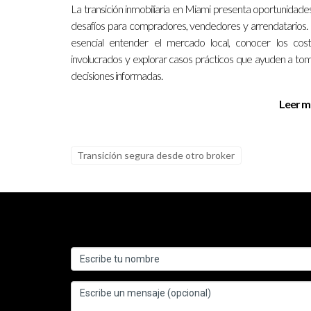
¿Cómo puedo hacer la transición a un 
La transición inmobiliaria en Miami presenta oportunidade
desafíos para compradores, vendedores y arrendatarios.
Comienza por planificar cuidadosamente el proces
esencial entender el mercado local, conocer los cos
¿Qué tipo de tecnología es esencial pa
involucrados y explorar casos prácticos que ayuden a to
decisiones informadas.
Asegúrate de que utilicen CRM eficaces, herramie
Leer m
¿Cuál es el costo típico de cambiar de 
El costo puede variar dependiendo del tamaño del
Transición segura desde otro broker
en tu presupuesto general.
En conclusión, Ignacio Valenzuela ha acumulado ex
equipo actual no está logrando los resultados de
Estoy aquí para ayudarte a encontrar las solucion