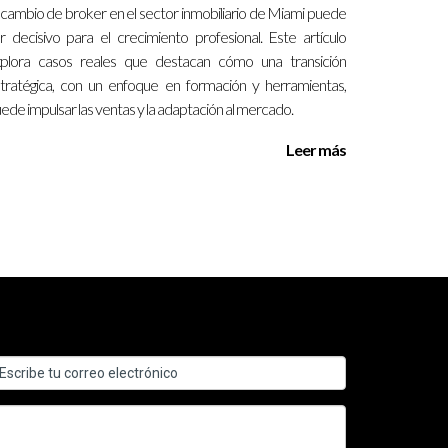
 cambio de broker en el sector inmobiliario de Miami puede
 el nuevo grupo desde el principio.
r decisivo para el crecimiento profesional. Este artículo
plora casos reales que destacan cómo una transición
tratégica, con un enfoque en formación y herramientas,
ede impulsar las ventas y la adaptación al mercado.
ades.
Leer más
 y establecimiento. Es importante considerar esto
 únicos del mercado en Tampa. Si sientes que tu
onerte en contacto conmigo al
13057764866
.