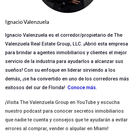
otros estados.
Servicios Ofrecidos por The Valenzuela
Ignacio Valenzuela
Group
Ignacio Valenzuela es el corredor/propietario de The
The Valenzuela Group no solo se dedica a facilitar la compra y
venta de propiedades; se especializa en ofrecer un servicio
Valenzuela Real Estate Group, LLC. ¡Abrió esta empresa
integral que cubre todas las necesidades de sus clientes.
para brindar a agentes inmobiliarios y clientes el mejor
Desde el primer contacto hasta el cierre de la transacción, el
servicio de la industria para ayudarlos a alcanzar sus
enfoque del grupo es personalizado y adaptado a las
circunstancias individuales de cada cliente. Algunos de los
sueños! Con su enfoque en liderar sirviendo a los
servicios destacados incluyen:
demás, ¡se ha convertido en uno de los corredores más
Asesoría en la compra y venta de bienes raíces.
exitosos del sur de Florida!
Conoce más
.
Servicios de marketing personalizados para
propiedades.
¡Visita The Valenzuela Group en YouTube y escucha
Evaluaciones de mercado y asesoramiento en precios.
Asistencia legal y financiera durante el proceso de
nuestro podcast para conocer secretos inmobiliarios
compra.
que nadie te cuenta y consejos que te ayudarán a evitar
Un Enfoque Centrado en el Cliente
errores al comprar, vender o alquilar en Miami!