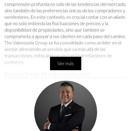
comprensión profunda no solo de las tendencias del mercado,
sino también de las preferencias únicas de los compradores y
vendedores. En este contexto, es crucial contar con un aliado
que no solo entienda las fluctuaciones de precios y la
disponibilidad de propiedades, sino que también se
comprometa a apoyar a sus clientes en cada paso del camino.
The Valenzuela Group se ha consolidado como un líder en el
sector, ofreciendo un servicio que va más allá de las
transacciones, enfocándose en construir relaciones de
confianza.
Ver más
Por qué Elegir Florida para Invertir
Florida es un destino atractivo para inversores tanto
nacionales como internacionales. Además de su clima cálido y
sus hermosas playas, el estado cuenta con una economía
robusta y un crecimiento demográfico constante. Algunos de
los beneficios incluyen:
Flujo constante de turistas y nuevos residentes.
Oportunidades en mercados emergentes.
Viviendas a precios competitivos en comparación con