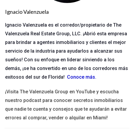
Eficiencia en la Gestión
Ignacio Valenzuela
Uno de los principales beneficios de utilizar un software
especializado es la eficiencia que aporta a la gestión diaria.
Ignacio Valenzuela es el corredor/propietario de The
Con esta herramienta, puedes automatizar tareas repetitivas
Valenzuela Real Estate Group, LLC. ¡Abrió esta empresa
como el envío de correos electrónicos, la programación de
para brindar a agentes inmobiliarios y clientes el mejor
citas y el seguimiento de pagos. Esto no solo ahorra tiempo,
servicio de la industria para ayudarlos a alcanzar sus
sino que también reduce el riesgo de errores humanos. > "La
sueños! Con su enfoque en liderar sirviendo a los
eficiencia es clave en el sector inmobiliario; cada minuto
demás, ¡se ha convertido en uno de los corredores más
cuenta." Además, muchos softwares permiten integraciones
exitosos del sur de Florida!
Conoce más
.
con otras aplicaciones que utilizas, lo que facilita aún más la
gestión.
¡Visita The Valenzuela Group en YouTube y escucha
nuestro podcast para conocer secretos inmobiliarios
Seguimiento Efectivo de Clientes
que nadie te cuenta y consejos que te ayudarán a evitar
El seguimiento de clientes es fundamental para construir
errores al comprar, vender o alquilar en Miami!
relaciones sólidas y duraderas. Un software especializado te
permite almacenar información relevante sobre tus clientes,