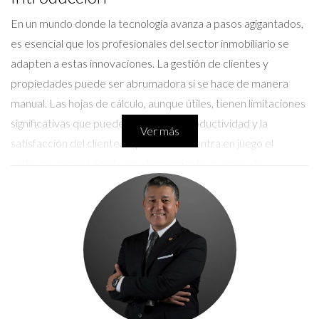
En un mundo donde la tecnología avanza a pasos agigantados,
es esencial que los profesionales del sector inmobiliario se
adapten a estas innovaciones. La gestión de clientes y
propiedades puede ser abrumadora si se hace de manera
manual. Las hojas de cálculo, aunque útiles, tienen limitaciones
significativas que pueden afectar tu productividad y la
Ver más
satisfacción del cliente. Aquí es donde entra en juego el
software especializado, una herramienta que no solo
simplifica tus tareas diarias, sino que también te permite
ofrecer un servicio más personalizado y eficiente. En este
artículo, analizaremos por qué es fundamental adoptar estas
tecnologías y cómo pueden marcar una diferencia notable en
tu negocio.
Ventajas del Software Especializado