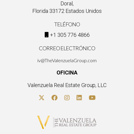
inmobiliario. ¡No esperes más!
Doral,
Florida 33172 Estados Unidos
TELÉFONO
+1 305 776 4866
CORREO ELECTRÓNICO
iv@TheValenzuelaGroup.com
OFICINA
Valenzuela Real Estate Group, LLC