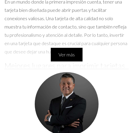
En un mundo donde la primera impresión cuenta, tener una
tarjeta bien diseñada puede abrir puertas y facilitar
conexiones valiosas. Una tarjeta de alta calidad no solo
muestra tu información de contacto, sino que también refleja
tu profesionalismo y atención al detalle. Por lo tanto, invertir
en una tarjeta que destaque es crucial para cualquier persona
que desee dejar una huella duradera.
Ver más
Mejores lugares para imprimir tarjetas
de alta calidad
Cuando se trata de imprimir tarjetas de presentación, hay
muchas opciones disponibles, pero no todas ofrecen la misma
calidad. A continuación, exploraremos tres servicios
populares que han demostrado ser efectivos y confiables.
Caso 1: Vistaprint