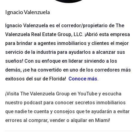
Vistaprint es uno de los nombres más reconocidos en el
ámbito de la impresión en línea. Ofrecen una amplia variedad
Ignacio Valenzuela
de plantillas personalizables que permiten a los usuarios crear
Ignacio Valenzuela es el corredor/propietario de The
tarjetas únicas que reflejan su estilo personal o la identidad de
Valenzuela Real Estate Group, LLC. ¡Abrió esta empresa
su marca. La calidad del papel es excepcional y cuentan con
opciones como acabados mate o brillantes. Un cliente
para brindar a agentes inmobiliarios y clientes el mejor
satisfecho comentó: "Mis tarjetas de Vistaprint han sido un
servicio de la industria para ayudarlos a alcanzar sus
gran éxito en mis reuniones; todos elogian el diseño y la
sueños! Con su enfoque en liderar sirviendo a los
calidad".
demás, ¡se ha convertido en uno de los corredores más
exitosos del sur de Florida!
Conoce más
.
Caso 2: Moo
Moo se ha ganado una reputación por ofrecer tarjetas
¡Visita The Valenzuela Group en YouTube y escucha
innovadoras y creativas. Su opción "Printfinity" permite a los
nuestro podcast para conocer secretos inmobiliarios
usuarios imprimir diferentes diseños en cada tarjeta, lo que
que nadie te cuenta y consejos que te ayudarán a evitar
puede ser una excelente manera de mostrar varios aspectos
errores al comprar, vender o alquilar en Miami!
de tu negocio. Además, sus tarjetas están hechas con
materiales sostenibles, lo cual es un gran plus para quienes