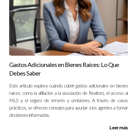
antes de realizar tu pedido.
¿Puedo hacer cambios después de realizar mi
pedido?
La mayoría de los servicios permiten cambios antes del envío
final; sin embargo, después del proceso iniciado puede haber
restricciones dependiendo del proveedor.
Gastos Adicionales en Bienes Raíces: Lo Que
¿Qué debo incluir en mi tarjeta?
Debes Saber
Asegúrate de incluir tu nombre completo, cargo, número
Este artículo explora cuándo cubrir gastos adicionales en bienes
telefónico y correo electrónico. También puedes agregar
raíces, como la afiliación a la asociación de Realtors, el acceso al
enlaces a redes sociales profesionales si lo consideras
MLS y el seguro de errores y omisiones. A través de casos
relevante. Recuerda siempre revisar tus diseños antes de
prácticos, se ofrecen consejos para ayudar a los agentes a tomar
enviarlos a imprimir para asegurarte de que todo esté
decisiones informadas.
correcto y refleje tu mejor versión profesional.
Leer más