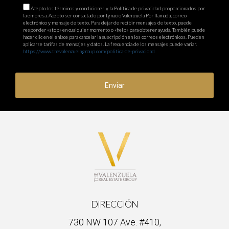
Acepto los términos y condiciones y la Política de privacidad proporcionados por
la empresa. Acepto ser contactado por Ignacio Valenzuela Por llamada, correo
electrónico y mensaje de texto. Para dejar de recibir mensajes de texto, puede
responder «stop» en cualquier momento o «help» para obtener ayuda. También puede
hacer clic en el enlace para cancelar la suscripción en los correos electrónicos. Pueden
aplicarse tarifas de mensajes y datos. La frecuencia de los mensajes puede variar.
https://www.thevalenzuelagroup.com/politica-de-privacidad
Enviar
DIRECCIÓN
730 NW 107 Ave. #410,