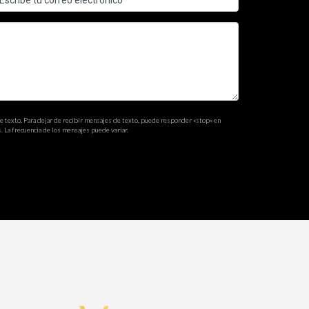
os agentes permanecen en sus puestos más de
ional.
 ambiente de trabajo tóxico y la falta de
de texto. Para dejar de recibir mensajes de texto, puede responder «stop» en
. La frecuencia de los mensajes puede variar.
ar un ambiente inclusivo, realizar encuestas de
atación y formación de nuevos agentes, y afectar