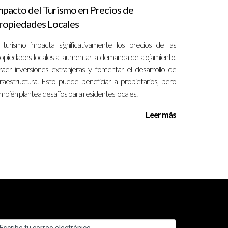
ntarios para implementar cambios en la cultura de
mpacto del Turismo en Precios de
e tener un impacto directo en la retención.
ropiedades Locales
 turismo impacta significativamente los precios de las
opiedades locales al aumentar la demanda de alojamiento,
resa, sino también el compromiso y la satisfacción
raer inversiones extranjeras y fomentar el desarrollo de
ncia, potenciando su éxito en un mercado
fraestructura. Esto puede beneficiar a propietarios, pero
mbién plantea desafíos para residentes locales.
ospere y se mantenga, fomentando así una cultura
Leer más
o. A través de la implementación de políticas
rzo, las agencias pueden mejorar
 sino que también asegurará la longevidad y el