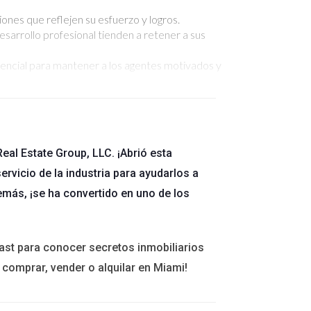
nes que reflejen su esfuerzo y logros.
arrollo profesional tienden a retener a sus
sencial para mantener a los agentes motivados y
era flexible, puede ser un incentivo poderoso.
bran los éxitos tienden a tener tasas de
eal Estate Group, LLC. ¡Abrió esta
ervicio de la industria para ayudarlos a
entes, sino que también fortalece la agencia en
emás, ¡se ha convertido en uno de los
ados puede ayudar a construir relaciones sólidas
ast para conocer secretos inmobiliarios
recursos en línea puede ser crucial para su
 comprar, vender o alquilar en Miami!
o más amplio de agentes, mejorando la