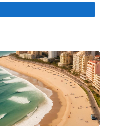
 periódicas puede proporcionar información
d puede incentivar una mayor dedicación a la
la retención en las agencias inmobiliarias.
tado, la tasa de retención aumentó del 40% al
 mercado.
ital. La agencia observó un aumento del 30% en la
tación.