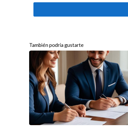
Realizar encuestas de satisfacción:
Escucha
valiosa para mejorar el entorno laboral.
Implementar un sistema de recompensas:
R
agencia.
Estudios de caso
También podría gustarte
Para ilustrar la efectividad de estas estrategias,
Estudio de Caso 1: Agente Inmobiliari
Agente Inmobiliario ABC implementó un programa
65% en solo dos años. Los agentes nuevos se sin
Estudio de Caso 2: Inmobiliaria XYZ
Inmobiliaria XYZ decidió invertir en formación m
satisfacción de los empleados y una reducción de
Estudio de Caso 3: Inmobiliaria 123