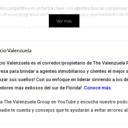
n competitiva es un factor clave. Los agentes buscan compensacio
 ofrecen programas de formación continuos y oportunidades de des
Ver más
ional positiva, que fomente la colaboración y el apoyo mutuo, es e
e la vida laboral y personal, así como la opción de trabajar de man
conocimiento por sus logros y contribuciones. Las agencias que cele
cio Valenzuela
ención de agentes
cio Valenzuela es el corredor/propietario de The Valenzuela R
esa para brindar a agentes inmobiliarios y clientes el mejor s
la retención de agentes no solo es beneficioso para los propios ag
nzar sus sueños! Con su enfoque en liderar sirviendo a los d
edores más exitosos del sur de Florida!
Conoce más
.
cilitar que los nuevos agentes sean guiados por los más experiment
ita The Valenzuela Group en YouTube y escucha nuestro podc
 educación de los agentes mediante talleres, seminarios y acceso a 
nadie te cuenta y consejos que te ayudarán a evitar errores al
ultura de inclusión y diversidad puede atraer y retener a un grup