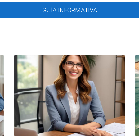
r las opiniones y necesidades de los agentes mediante encuestas
GUÍA INFORMATIVA
econocer y recompensar a los agentes por su rendimiento y lealta
 aquí se presentan tres estudios de caso que destacan el impacto de 
o ABC
 de mentoría que unió a nuevos agentes con veteranos. Como resul
tieron apoyados y más capacitados para enfrentar los desafíos del
ediante talleres mensuales sobre técnicas de venta y marketing dig
l 20% en la rotación de agentes durante el primer año de implemen