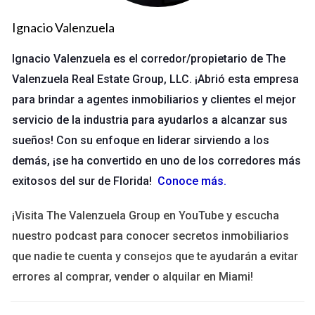
incorporado prácticas innovadoras y ha cultivado un ambiente
donde la colaboración y el aprendizaje son fundamentales.
Ignacio Valenzuela
Este enfoque ha permitido a los agentes no solo superar sus
Ignacio Valenzuela es el corredor/propietario de The
expectativas, sino también contribuir al crecimiento colectivo
de la agencia.
Valenzuela Real Estate Group, LLC. ¡Abrió esta empresa
para brindar a agentes inmobiliarios y clientes el mejor
Cultura y Valores de The Valenzuela
servicio de la industria para ayudarlos a alcanzar sus
Group
sueños! Con su enfoque en liderar sirviendo a los
La cultura organizacional de The Valenzuela Group se basa en
demás, ¡se ha convertido en uno de los corredores más
valores sólidos que promueven la integridad, la colaboración,
exitosos del sur de Florida!
Conoce más
.
la innovación y el respeto. Este marco no solo guía las
¡Visita The Valenzuela Group en YouTube y escucha
interacciones internas, sino que también se traduce en el
nuestro podcast para conocer secretos inmobiliarios
servicio al cliente, creando relaciones duraderas y
significativas con los clientes. La transparencia y la
que nadie te cuenta y consejos que te ayudarán a evitar
comunicación abierta son pilares en la estrategia de la
errores al comprar, vender o alquilar en Miami!
empresa, lo que fomenta un entorno donde todos los