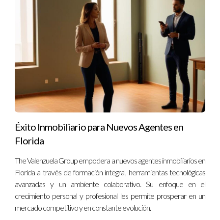
de apoyo y mentoría.
"En The Valenzuela Group, no solo te conviertes en un
agente inmobiliario, te transformas en un profesional
con las herramientas y la confianza necesarias para
triunfar." – Testimonio de un agente exitoso.
Preguntas Frecuentes
¿Qué tipo de formación ofrece The Valenzuela
Éxito Inmobiliario para Nuevos Agentes en
Group a sus agentes?
Florida
The Valenzuela Group ofrece un programa integral de
The Valenzuela Group empodera a nuevos agentes inmobiliarios en
capacitación que incluye sesiones sobre marketing digital,
Florida a través de formación integral, herramientas tecnológicas
negociaciones, desarrollo personal, y más. Además, se
avanzadas y un ambiente colaborativo. Su enfoque en el
fomenta la asistencia a conferencias relevantes para el
crecimiento personal y profesional les permite prosperar en un
sector.
mercado competitivo y en constante evolución.