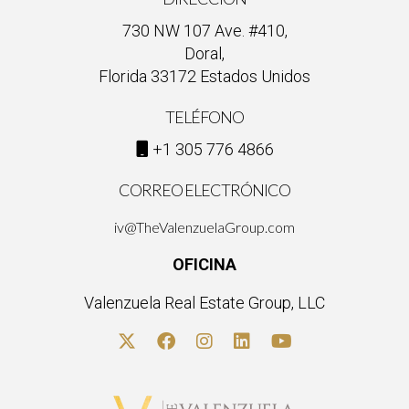
florecer. A través de formación de calidad, herramientas
730 NW 107 Ave. #410,
tecnológicas avanzadas y un fuerte sentido de comunidad, la
Doral,
agencia transforma las carreras de sus agentes,
Florida 33172 Estados Unidos
permitiéndoles no solo alcanzar, sino también superar sus
objetivos. Si aspiras a elevar tu carrera en el sector
TELÉFONO
inmobiliario, The Valenzuela Group es el socio estratégico que
+1 305 776 4866
te ayudará a llevar tus logros a un nivel superior.
CORREO ELECTRÓNICO
iv@TheValenzuelaGroup.com
OFICINA
Valenzuela Real Estate Group, LLC