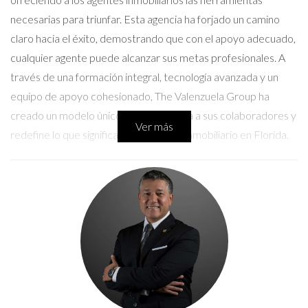
necesarias para triunfar. Esta agencia ha forjado un camino
claro hacia el éxito, demostrando que con el apoyo adecuado,
cualquier agente puede alcanzar sus metas profesionales. A
través de una formación integral, tecnología avanzada y un
equipo de apoyo cohesionado, The Valenzuela Group ha
creado un modelo único que empodera a sus colaboradores y
Ver más
redefine lo que significa ser un agente inmobiliario en Florida.
¿Quiénes Somos?
The Valenzuela Group es más que una agencia inmobiliaria; es
una comunidad vibrante de profesionales dedicados a
transformar el sector. Fundada con la misión de ofrecer un
servicio excepcional y una red de apoyo inigualable, la agencia
se ha destacado por su compromiso con el crecimiento
personal y profesional de sus agentes. Desde su fundación, ha