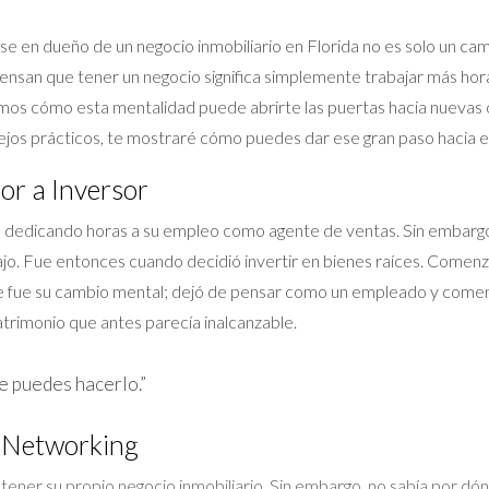
se en dueño de un negocio inmobiliario en Florida no es solo un ca
ensan que tener un negocio significa simplemente trabajar más hora
emos cómo esta mentalidad puede abrirte las puertas hacia nuevas o
ejos prácticos, te mostraré cómo puedes dar ese gran paso hacia el
or a Inversor
e, dedicando horas a su empleo como agente de ventas. Sin embargo
abajo. Fue entonces cuando decidió invertir en bienes raíces. Co
e fue su cambio mental; dejó de pensar como un empleado y comen
patrimonio que antes parecía inalcanzable.
ue puedes hacerlo.”
l Networking
tener su propio negocio inmobiliario. Sin embargo, no sabía por dón