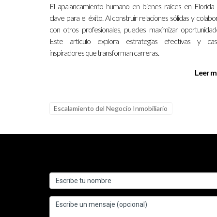
¿Qué habilidades necesito para ser due
El apalancamiento humano en bienes raíces en Florida
clave para el éxito. Al construir relaciones sólidas y colabo
Para ser exitoso en el negocio inmobiliario, nece
con otros profesionales, puedes maximizar oportunidad
contactos.
Este artículo explora estrategias efectivas y cas
inspiradores que transforman carreras.
¿Es necesario tener mucho dinero para i
Leer m
No necesariamente. Existen diferentes estrategias
¿Cuánto tiempo toma ver resultados al i
Escalamiento del Negocio Inmobiliario
El tiempo varía según la estrategia utilizada y e
par de años.
¿Cómo puedo encontrar propiedades r
Investiga áreas emergentes, utiliza plataformas 
¿Qué errores debo evitar al comenzar e
Evita no hacer suficiente investigación previa, su