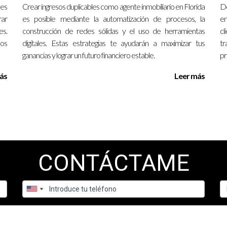
ño de un negocio inmobiliario?
 es
Crear ingresos duplicables como agente inmobiliario en Florida
De
rar
es posible mediante la automatización de procesos, la
en
sitas habilidades en negociación, marketing y gestión financiera. Ta
es.
construcción de redes sólidas y el uso de herramientas
cl
os
digitales. Estas estrategias te ayudarán a maximizar tus
tr
ganancias y lograr un futuro financiero estable.
pr
nvertir en bienes raíces?
ás
Leer más
 para invertir con poco capital inicial, como asociaciones o financ
nvertir en bienes raíces?
l mercado local, pero muchos inversores comienzan a ver resultados 
CONTÁCTAME
entables?
online especializadas y considera trabajar con agentes inmobiliari
n el negocio inmobiliario?
bestimar los costos asociados y no contar con un plan financiero sóli