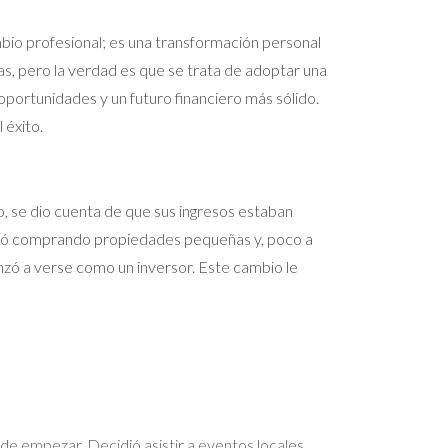
mbio profesional; es una transformación personal
s, pero la verdad es que se trata de adoptar una
portunidades y un futuro financiero más sólido.
 éxito.
, se dio cuenta de que sus ingresos estaban
menzó comprando propiedades pequeñas y, poco a
zó a verse como un inversor. Este cambio le
de empezar. Decidió asistir a eventos locales