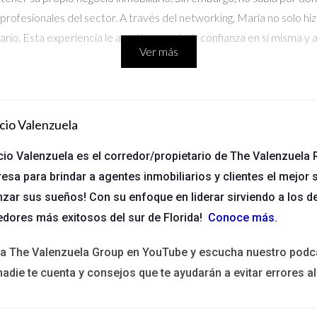
rofesionales del sector. A través del networking, María no solo hi
ario. Esta experiencia le ayudó a construir confianza en sí misma y 
Ver más
 la clave para tu éxito mañana.”
cio Valenzuela
cia de la Educación Financiera
cio Valenzuela es el corredor/propietario de The Valenzuela R
enido una buena relación con el dinero, pero nunca había considera
esa para brindar a agentes inmobiliarios y clientes el mejor s
 dio cuenta de la importancia de diversificar sus inversiones. Comen
nzar sus sueños! Con su enfoque en liderar sirviendo a los d
nanciera, Carlos pudo identificar oportunidades en el mercado inmo
edores más exitosos del sur de Florida!
Conoce más
.
 y ha logrado crear una fuente adicional de ingresos.
ita The Valenzuela Group en YouTube y escucha nuestro podc
o hacia la libertad económica.”
nadie te cuenta y consejos que te ayudarán a evitar errores al