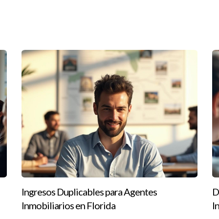
negocio inmobiliario en Florida es posible para cualquiera que es
e con determinación, educación y las conexiones adecuadas, puede
rte continuamente sobre finanzas e inversiones. Si estás listo para d
es como Ignacio Valenzuela. Su experiencia puede guiarte en cada e
inmobiliarios. ¡Contáctame hoy mismo!
nes?
os exclusivos directamente en tu bandeja de entrada.
ela y descubre cómo puedes comenzar tu viaje hacia la independenc
Ingresos Duplicables para Agentes
D
Inmobiliarios en Florida
I