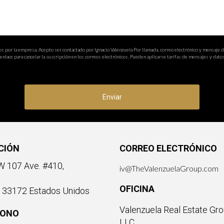
onvertirte en dueño exitoso de un negocio inmobiliario. ¡No dude
os por la empresa. Acepto ser contactado por Ignacio Valenzuela Por llamada, correo electrónico y mensaje 
nlace para cancelar la suscripción en los correos electrónicos. Pueden aplicarse tarifas de mensajes y datos
Enviar
CIÓN
CORREO ELECTRÓNICO
 107 Ave. #410,
iv@TheValenzuelaGroup.com
OFICINA
a 33172 Estados Unidos
Valenzuela Real Estate Gro
FONO
LLC