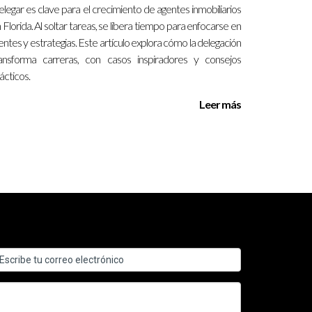
legar es clave para el crecimiento de agentes inmobiliarios
 Florida. Al soltar tareas, se libera tiempo para enfocarse en
mbién es esencial tener una buena red de
ientes y estrategias. Este artículo explora cómo la delegación
ansforma carreras, con casos inspiradores y consejos
ácticos.
Leer más
iamiento creativo.
significativos dentro de unos pocos meses a un
os experimentados que conozcan bien el mercado.
do antes de realizar cualquier inversión.