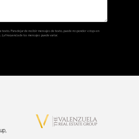
s en dar ese primer paso hoy!
de texto. Para dejar de recibir mensajes de texto, puede responder «stop» en
. La frecuencia de los mensajes puede variar.
up,