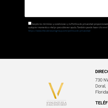
Recuerda, cada paso que tomes te acerca más a c
Acepto los términos y condiciones y la Política de privacidad proporcionad
cualquier momento o «help» para obtener ayuda. También puede hacer clic en el e
https://www.thevalenzuelagroup.com/politica-de-privacidad
DIREC
730 NW
Doral,
Florid
TELÉ