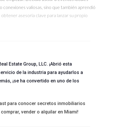
zo conexiones valiosas, sino que también aprendió
a obtener asesoría clave para lanzar su propio
eal Estate Group, LLC. ¡Abrió esta
do invertir en bienes raíces. Después de asistir
ervicio de la industria para ayudarlos a
zó a leer libros sobre el tema y se inscribió en
emás, ¡se ha convertido en uno de los
biliario que antes le parecían demasiado
ast para conocer secretos inmobiliarios
 comprar, vender o alquilar en Miami!