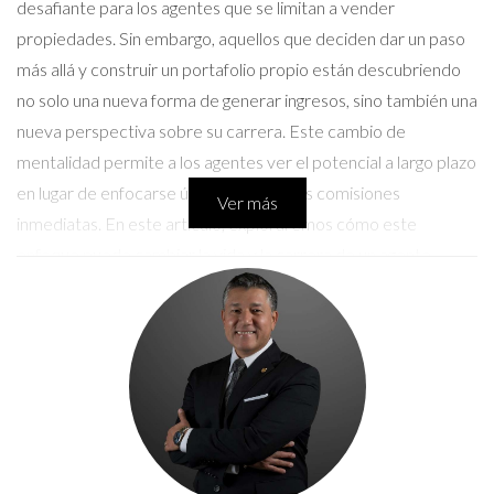
desafiante para los agentes que se limitan a vender
propiedades. Sin embargo, aquellos que deciden dar un paso
más allá y construir un portafolio propio están descubriendo
no solo una nueva forma de generar ingresos, sino también una
nueva perspectiva sobre su carrera. Este cambio de
mentalidad permite a los agentes ver el potencial a largo plazo
en lugar de enfocarse únicamente en las comisiones
Ver más
inmediatas. En este artículo, exploraremos cómo este
enfoque puede cambiar la vida y la carrera de un agente
inmobiliario, apoyándonos en historias reales que inspiran.
Estudios de Caso
Caso 1: La historia de Laura
Laura era una agente inmobiliaria tradicional que pasaba sus
días mostrando casas y cerrando tratos. A pesar de tener
éxito en su carrera, sentía que había algo más que podía hacer.