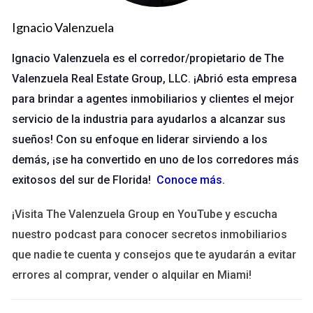
Un día, asistió a un seminario sobre inversión inmobiliaria y se
Ignacio Valenzuela
dio cuenta de que podía aplicar sus conocimientos para
adquirir propiedades en lugar de solo venderlas. Después de
Ignacio Valenzuela es el corredor/propietario de The
investigar y educarse sobre el mercado, decidió comprar su
Valenzuela Real Estate Group, LLC. ¡Abrió esta empresa
primera propiedad. Hoy en día, Laura no solo ha construido un
para brindar a agentes inmobiliarios y clientes el mejor
portafolio sólido con varias propiedades, sino que también ha
servicio de la industria para ayudarlos a alcanzar sus
encontrado una nueva pasión en la inversión. Su historia es un
sueños! Con su enfoque en liderar sirviendo a los
testimonio del poder del cambio mental.
demás, ¡se ha convertido en uno de los corredores más
exitosos del sur de Florida!
Conoce más
.
Caso 2: El viaje de Miguel
Miguel comenzó su carrera como agente inmobiliario con la
¡Visita The Valenzuela Group en YouTube y escucha
intención de ganar dinero rápido. Sin embargo, después de
nuestro podcast para conocer secretos inmobiliarios
varios años en el negocio, se dio cuenta de que estaba
que nadie te cuenta y consejos que te ayudarán a evitar
atrapado en un ciclo sin fin. Fue entonces cuando decidió
errores al comprar, vender o alquilar en Miami!
cambiar su enfoque y comenzó a invertir en propiedades
multifamiliares. Al principio fue difícil, pero con dedicación y