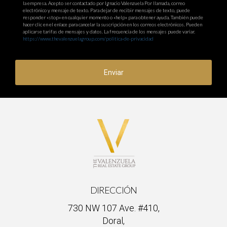
la empresa. Acepto ser contactado por Ignacio Valenzuela Por llamada, correo
electrónico y mensaje de texto. Para dejar de recibir mensajes de texto, puede
responder «stop» en cualquier momento o «help» para obtener ayuda. También puede
hacer clic en el enlace para cancelar la suscripción en los correos electrónicos. Pueden
aplicarse tarifas de mensajes y datos. La frecuencia de los mensajes puede variar.
https://www.thevalenzuelagroup.com/politica-de-privacidad
Enviar
DIRECCIÓN
730 NW 107 Ave. #410,
Doral,