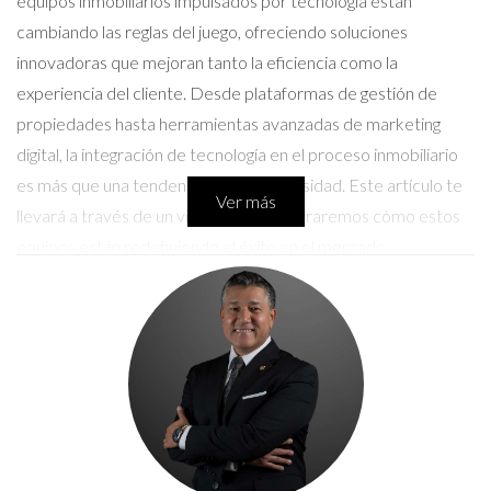
equipos inmobiliarios impulsados por tecnología están
cambiando las reglas del juego, ofreciendo soluciones
innovadoras que mejoran tanto la eficiencia como la
experiencia del cliente. Desde plataformas de gestión de
propiedades hasta herramientas avanzadas de marketing
digital, la integración de tecnología en el proceso inmobiliario
es más que una tendencia; es una necesidad. Este artículo te
Ver más
llevará a través de un viaje donde exploraremos cómo estos
equipos están redefiniendo el éxito en el mercado
inmobiliario.
Impacto de la Tecnología en el Mercado
Inmobiliario
La tecnología ha transformado cada aspecto del sector
inmobiliario, desde la búsqueda inicial hasta el cierre de una
venta. Las herramientas digitales permiten a los agentes