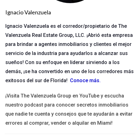
ofrecer un servicio más personalizado y eficiente, lo que
resulta en una mayor satisfacción del cliente. Los datos son
Ignacio Valenzuela
ahora más accesibles y utilizables, lo que permite a los
Ignacio Valenzuela es el corredor/propietario de The
agentes tomar decisiones informadas basadas en análisis
precisos.
Valenzuela Real Estate Group, LLC. ¡Abrió esta empresa
para brindar a agentes inmobiliarios y clientes el mejor
Caso de Éxito 1: Innovación en Ventas
servicio de la industria para ayudarlos a alcanzar sus
Un ejemplo destacado es el equipo de ventas de XYZ Realty
sueños! Con su enfoque en liderar sirviendo a los
en Miami, que implementó un sistema CRM (Customer
demás, ¡se ha convertido en uno de los corredores más
Relationship Management) avanzado. Gracias a esta
exitosos del sur de Florida!
Conoce más
.
herramienta, pudieron segmentar su base de datos y
personalizar sus estrategias de marketing. Como resultado,
¡Visita The Valenzuela Group en YouTube y escucha
lograron aumentar sus ventas en un 30% en solo seis meses.
nuestro podcast para conocer secretos inmobiliarios
La clave fue utilizar datos para entender las necesidades
que nadie te cuenta y consejos que te ayudarán a evitar
específicas de sus clientes y ofrecerles propiedades que
errores al comprar, vender o alquilar en Miami!
realmente les interesaban.