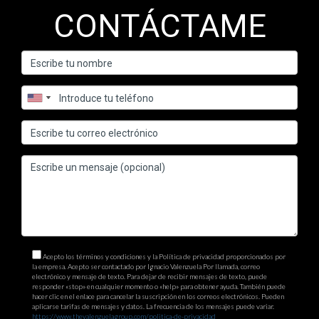
CONTÁCTAME
Acepto los términos y condiciones y la Política de privacidad proporcionados por
la empresa. Acepto ser contactado por Ignacio Valenzuela Por llamada, correo
electrónico y mensaje de texto. Para dejar de recibir mensajes de texto, puede
responder «stop» en cualquier momento o «help» para obtener ayuda. También puede
hacer clic en el enlace para cancelar la suscripción en los correos electrónicos. Pueden
aplicarse tarifas de mensajes y datos. La frecuencia de los mensajes puede variar.
https://www.thevalenzuelagroup.com/politica-de-privacidad