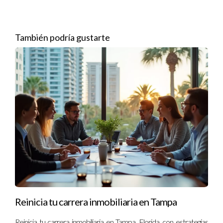
ingresos significativos durante los meses pico, pero también
enfrentó desafíos con la regulación local.
También podría gustarte
Si quieres saber cómo manejar un alquiler a corto
plazo, ¡estaré encantado de asesorarte!
Preguntas Frecuentes
¿Es seguro invertir en propiedades en Orlando?
En general, sí. El mercado inmobiliario está creciendo, pero es
crucial hacer un análisis cuidadoso antes de invertir.
¿Cuáles son los mejores barrios para comprar?
Barrio como Winter Park y Lake Nona están ganando
popularidad. Investiga sobre servicios y escuelas en cada
Reinicia tu carrera inmobiliaria en Tampa
área.
Reinicia tu carrera inmobiliaria en Tampa, Florida, con estrategias