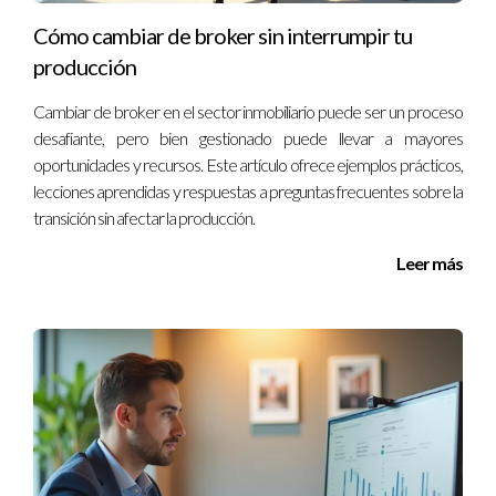
ponerte en contacto conmigo al
(130) 577-6486
.
Cómo cambiar de broker sin interrumpir tu
producción
LLÁMAME AHORA
Cambiar de broker en el sector inmobiliario puede ser un proceso
desafiante, pero bien gestionado puede llevar a mayores
oportunidades y recursos. Este artículo ofrece ejemplos prácticos,
lecciones aprendidas y respuestas a preguntas frecuentes sobre la
transición sin afectar la producción.
Leer más