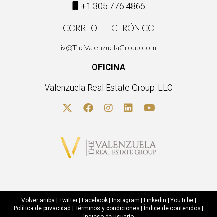
+1 305 776 4866
CORREO ELECTRÓNICO
iv@TheValenzuelaGroup.com
OFICINA
Valenzuela Real Estate Group, LLC
Volver arriba
|
Twitter
|
Facebook
|
Instagram
|
Linkedin
|
YouTube
|
Política de privacidad
|
Términos y condiciones
|
Índice de contenidos
|
Ingreso de usuario