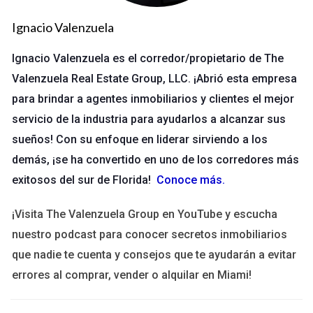
Una pareja conocida se aventuró en el flipping de casas.
Ignacio Valenzuela
Compraron una vivienda en un barrio en auge. La renovación
fue clave para aumentar el valor. Hicieron mejoras en la
Ignacio Valenzuela es el corredor/propietario de The
cocina y el baño, lo que les permitió vender rápidamente con
Valenzuela Real Estate Group, LLC. ¡Abrió esta empresa
una buena ganancia.
para brindar a agentes inmobiliarios y clientes el mejor
servicio de la industria para ayudarlos a alcanzar sus
No dudes en preguntar sobre estrategias de
sueños! Con su enfoque en liderar sirviendo a los
flipping, puedo ayudarte a encontrar
demás, ¡se ha convertido en uno de los corredores más
oportunidades.
exitosos del sur de Florida!
Conoce más
.
Estudio de Caso 3
¡Visita The Valenzuela Group en YouTube y escucha
Alquiler a Corto Plazo
nuestro podcast para conocer secretos inmobiliarios
que nadie te cuenta y consejos que te ayudarán a evitar
Un colega empezó a alquilar su propiedad a corto plazo
errores al comprar, vender o alquilar en Miami!
usando plataformas como Airbnb. Identificó las épocas altas
del turismo y ajustó sus precios. Esta estrategia le generó