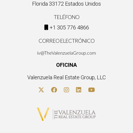
MLS?
Florida 33172 Estados Unidos
El MLS ofrece detalles sobre propiedades disponibles,
TELÉFONO
incluyendo precios, características físicas y tiempos en el
+1 305 776 4866
mercado.
CORREO ELECTRÓNICO
¿Es necesario ser agente inmobiliario para
acceder al MLS?
iv@TheValenzuelaGroup.com
Sí, generalmente se requiere ser miembro de una asociación
OFICINA
local o nacional de agentes inmobiliarios.
Valenzuela Real Estate Group, LLC
¿Cómo puedo mejorar mis habilidades en el uso
del MLS?
Considera asistir a talleres o cursos específicos sobre el uso
del MLS y practicar regularmente con la plataforma.
¿Puedo utilizar el MLS si soy comprador
particular?