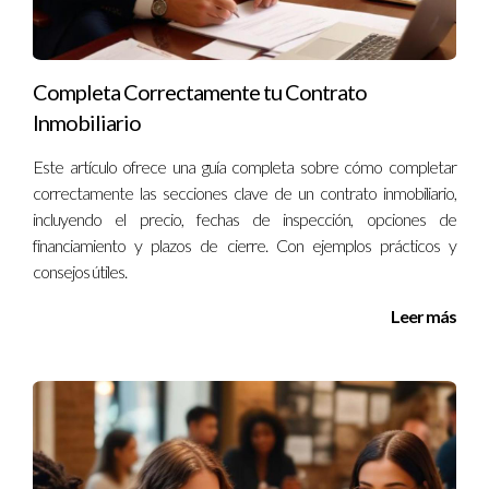
Tendencias del mercado: ¿Está subiendo o bajando el
precio promedio en esa área?
Generar reportes profesionales con el
Completa Correctamente tu Contrato
MLS
Inmobiliario
Una de las funcionalidades más útiles del MLS es la capacidad
Este artículo ofrece una guía completa sobre cómo completar
de generar reportes personalizados. Estos reportes son
correctamente las secciones clave de un contrato inmobiliario,
herramientas valiosas que puedes presentar a tus clientes.
incluyendo el precio, fechas de inspección, opciones de
financiamiento y plazos de cierre. Con ejemplos prácticos y
Tipos de reportes disponibles
consejos útiles.
Reportes de mercado: Ofrecen una visión general
Leer más
sobre tendencias actuales.
Reportes de propiedad: Detallan información
específica sobre inmuebles seleccionados.
Reportes comparativos: Comparan varias propiedades
entre sí para facilitar decisiones.
Crea reportes atractivos y fáciles de entender