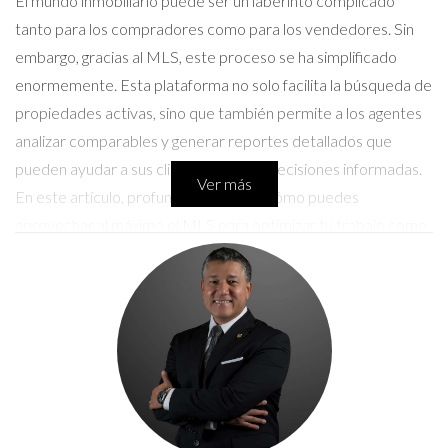
El mundo inmobiliario puede ser un laberinto complicado
tanto para los compradores como para los vendedores. Sin
embargo, gracias al MLS, este proceso se ha simplificado
enormemente. Esta plataforma no solo facilita la búsqueda de
propiedades activas, sino que también permite a los agentes
analizar comparables y generar reportes detallados que
pueden ayudar a sus clientes a tomar decisiones informadas.
Ver más
En este artículo, profundizaremos en cómo puedes
aprovechar al máximo el MLS para optimizar tu trabajo como
agente inmobiliario y ofrecer un servicio excepcional a tus
clientes.
¿Qué es el MLS?
El Sistema de Listado Múltiple (MLS) es una base de datos
que agrupa información sobre propiedades en venta y alquiler.
Este sistema es utilizado principalmente por agentes