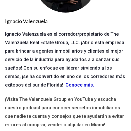
nacional.
Evolución en el Mercado Inmobiliario
Ignacio Valenzuela
A lo largo de los años, Valenzuela Real Estate Group ha
Ignacio Valenzuela es el corredor/propietario de The
adaptado sus estrategias para afrontar las fluctuaciones del
Valenzuela Real Estate Group, LLC. ¡Abrió esta empresa
mercado. Desde 2010, el sector inmobiliario ha
para brindar a agentes inmobiliarios y clientes el mejor
experimentado cambios significativos, incluidos ciclos de auge
servicio de la industria para ayudarlos a alcanzar sus
y caída. Durante la crisis económica de 2008, muchas
sueños! Con su enfoque en liderar sirviendo a los
agencias enfrentaron dificultades, pero Valenzuela logró
demás, ¡se ha convertido en uno de los corredores más
mantenerse a flote y, en muchos casos, incluso incrementar su
exitosos del sur de Florida!
Conoce más
.
cuota de mercado.
¡Visita The Valenzuela Group en YouTube y escucha
La clave de su éxito radica en su capacidad para identificar
nuestro podcast para conocer secretos inmobiliarios
tendencias y adaptarse rápidamente. Por ejemplo, en
que nadie te cuenta y consejos que te ayudarán a evitar
respuesta a la creciente demanda de tecnología en el sector,
errores al comprar, vender o alquilar en Miami!
Valenzuela ha integrado herramientas digitales avanzadas que