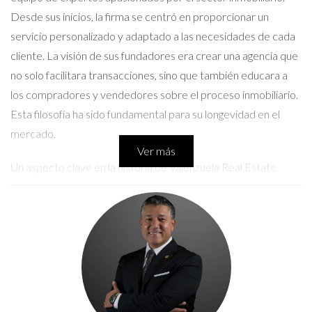
Desde sus inicios, la firma se centró en proporcionar un
servicio personalizado y adaptado a las necesidades de cada
cliente. La visión de sus fundadores era crear una agencia que
no solo facilitara transacciones, sino que también educara a
los compradores y vendedores sobre el proceso inmobiliario.
Esta filosofía ha sido fundamental para su longevidad en el
mercado.
Ver más
Un aspecto clave en la historia de Valenzuela Real Estate
Group es su compromiso con la educación continua de sus
agentes y la adopción de tecnología innovadora. Desde 2010,
la agencia ha crecido constantemente, ampliando su cartera
de propiedades y estableciendo una sólida reputación en el
área. Su experiencia en el sector ha permitido que Valenzuela
no solo sobreviva, sino que prospere a pesar de los desafíos
económicos que han afectado al sector inmobiliario a nivel