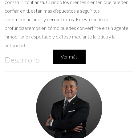
construir confianza. Cuando los clientes sienten que pueden
confiar en ti, están más dispuestos a seguir tus
recomendaciones y cerrar tratos. En este artículo,
profundizaremos en cómo puedes convertirte en un agente
inmobiliario respetado y exitoso mediante la ética y la
autoridad.
Ver más
Desarrollo
Aprender a vender con ética y autoridad implica comprender
las necesidades del cliente y actuar en su mejor interés. Aquí
exploraremos tres casos de éxito que ilustran estos principios
en acción.
Caso de Éxito 1: La Venta Ética
María es una agente inmobiliaria que ha trabajado en Florida
durante más de diez años. Su enfoque siempre ha sido poner