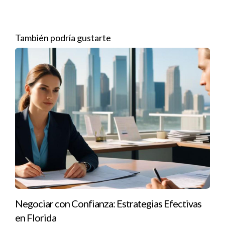
dedicó a educar a sus clientes sobre el proceso de compra y
venta. Comenzó un blog donde compartía consejos sobre el
También podría gustarte
mercado inmobiliario local, así como guías sobre
financiamiento y mantenimiento del hogar. Un día, recibió un
mensaje de un cliente potencial que había estado siguiendo su
blog durante meses. Este cliente se sentía seguro al acercarse
a Juan porque ya lo consideraba un experto debido a la
información valiosa que había proporcionado gratuitamente.
Esta estrategia no solo le permitió ganar la confianza del
cliente, sino que también lo posicionó como un líder en su
campo.
Caso de Éxito 3: Relación Cliente-Agente
Claudia es conocida por su habilidad para construir relaciones
Negociar con Confianza: Estrategias Efectivas
sólidas con sus clientes. Ella entiende que vender una
en Florida
propiedad no es solo una transacción; es un viaje emocional