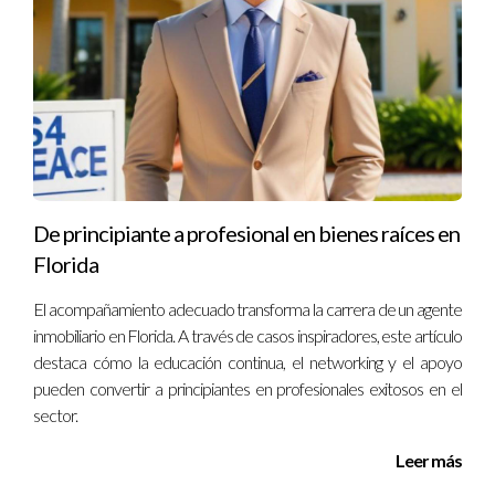
¿Cómo puedo construir confianza con mis
clientes?
Construir confianza requiere tiempo; involucra escuchar
activamente las necesidades del cliente, ser honesto sobre
las opciones disponibles y mantener una comunicación
constante.
De principiante a profesional en bienes raíces en
¿Por qué es importante tener autoridad en el
mercado inmobiliario?
Florida
Tener autoridad te posiciona como un experto confiable ante
El acompañamiento adecuado transforma la carrera de un agente
tus clientes potenciales, lo cual puede facilitar la toma de
inmobiliario en Florida. A través de casos inspiradores, este artículo
decisiones y aumentar tus oportunidades de negocio.
destaca cómo la educación continua, el networking y el apoyo
pueden convertir a principiantes en profesionales exitosos en el
¿Cuál es la mejor manera de educar a mis
sector.
clientes?
Leer más
Puedes educar a tus clientes ofreciendo recursos útiles como