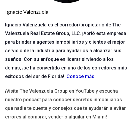
las necesidades del cliente primero. Un día, conoció a una
pareja que buscaba su primera casa. En lugar de apresurarlos
Ignacio Valenzuela
hacia una compra, María se tomó el tiempo para entender sus
Ignacio Valenzuela es el corredor/propietario de The
deseos y limitaciones financieras. Les mostró varias
Valenzuela Real Estate Group, LLC. ¡Abrió esta empresa
propiedades, incluso algunas que estaban fuera de su
para brindar a agentes inmobiliarios y clientes el mejor
presupuesto inicial. El momento decisivo llegó cuando María
servicio de la industria para ayudarlos a alcanzar sus
les presentó una casa que estaba ligeramente por encima de
su rango de precios, pero que cumplía con todos sus
sueños! Con su enfoque en liderar sirviendo a los
requisitos. Al final, la pareja decidió hacer una oferta por esa
demás, ¡se ha convertido en uno de los corredores más
casa porque sentían que María realmente había escuchado
exitosos del sur de Florida!
Conoce más
.
sus necesidades. Este enfoque ético no solo resultó en una
¡Visita The Valenzuela Group en YouTube y escucha
venta exitosa, sino que también llevó a referencias
nuestro podcast para conocer secretos inmobiliarios
posteriores y una sólida reputación en la comunidad.
que nadie te cuenta y consejos que te ayudarán a evitar
Caso de Éxito 2: Construyendo Autoridad
errores al comprar, vender o alquilar en Miami!
Juan es otro agente inmobiliario que ha logrado establecerse
como una autoridad en su área. Desde el principio, Juan se