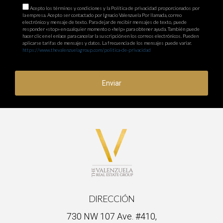
Acepto los términos y condiciones y la Política de privacidad proporcionados por
la empresa. Acepto ser contactado por Ignacio Valenzuela Por llamada, correo
electrónico y mensaje de texto. Para dejar de recibir mensajes de texto, puede
responder «stop» en cualquier momento o «help» para obtener ayuda. También puede
hacer clic en el enlace para cancelar la suscripción en los correos electrónicos. Pueden
aplicarse tarifas de mensajes y datos. La frecuencia de los mensajes puede variar.
https://www.thevalenzuelagroup.com/politica-de-privacidad
Enviar
DIRECCIÓN
730 NW 107 Ave. #410,