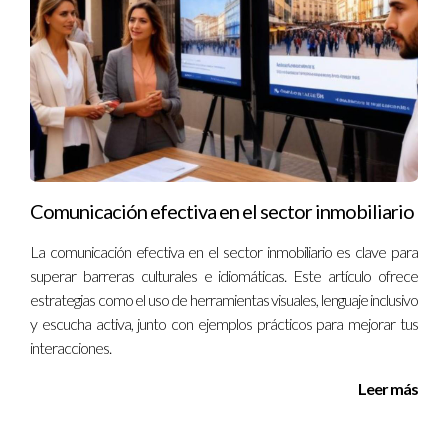
sino que también fomenta una mayor confianza entre todas
las partes involucradas. Si estás pensando en realizar alguna
operación inmobiliaria o deseas modernizar tu negocio en
este sector, considera implementar la firma electrónica como
parte fundamental de tu estrategia. Recuerda que contar con
un experto como Ignacio Valenzuela puede ser clave para
guiarte en esta transición hacia lo digital.
Comunicación efectiva en el sector inmobiliario
Preguntas Frecuentes
La comunicación efectiva en el sector inmobiliario es clave para
superar barreras culturales e idiomáticas. Este artículo ofrece
¿Es legal usar firmas electrónicas en contratos
estrategias como el uso de herramientas visuales, lenguaje inclusivo
inmobiliarios?
y escucha activa, junto con ejemplos prácticos para mejorar tus
Sí, las firmas electrónicas son legalmente válidas en muchos
interacciones.
países y cumplen con los mismos requisitos legales que las
Leer más
firmas manuscritas.
¿Qué tipo de documentos se pueden firmar