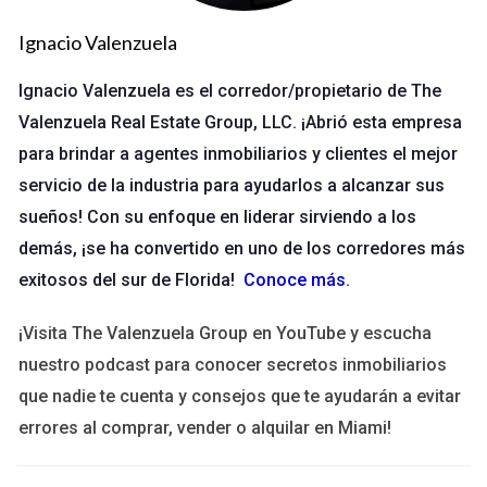
agilidad que proporciona en las transacciones inmobiliarias.
Ignacio Valenzuela
Olvídate de los largos procesos burocráticos que requieren la
impresión y el envío físico de documentos. Con la firma
Ignacio Valenzuela es el corredor/propietario de The
electrónica, puedes firmar contratos desde cualquier lugar y
Valenzuela Real Estate Group, LLC. ¡Abrió esta empresa
en cualquier momento, lo que acelera significativamente el
para brindar a agentes inmobiliarios y clientes el mejor
cierre de operaciones. Esto es especialmente útil en
servicio de la industria para ayudarlos a alcanzar sus
situaciones donde el tiempo es un factor crítico.
sueños! Con su enfoque en liderar sirviendo a los
demás, ¡se ha convertido en uno de los corredores más
Seguridad y autenticidad
exitosos del sur de Florida!
Conoce más
.
La seguridad es otra ventaja clave de la firma electrónica. A
través del uso de criptografía avanzada y protocolos de
¡Visita The Valenzuela Group en YouTube y escucha
autenticación, se garantiza que los documentos firmados
nuestro podcast para conocer secretos inmobiliarios
electrónicamente son auténticos y no han sido alterados.
que nadie te cuenta y consejos que te ayudarán a evitar
Esto brinda tranquilidad a todas las partes involucradas en una
errores al comprar, vender o alquilar en Miami!
transacción inmobiliaria. Como dice el refrán: "Lo que está
firmado, está asegurado". La confianza generada por este