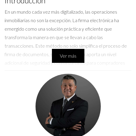
Introducción
En un mundo cada vez más digitalizado, las operaciones
inmobiliarias no son la excepción. La firma electrónica ha
emergido como una solución práctica y eficiente que
transforma la manera en que se llevan a cabo las
transacciones. Este método no solo simplifica el proceso de
firma de documentos, sino que también aporta un nivel
Ver más
adicional de seguridad y confianza tanto para compradores
como para vendedores. En este artículo, analizaremos los
múltiples beneficios que ofrece la firma electrónica en el
sector inmobiliario, así como ejemplos concretos que
demuestran su eficacia.
Beneficios de la firma electrónica
Agilidad en las transacciones
Uno de los principales beneficios de la firma electrónica es la