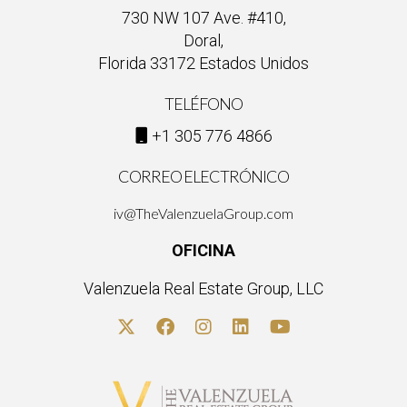
necesitas asistencia personalizada, ¡no dudes en contactar a
730 NW 107 Ave. #410,
Ignacio Valenzuela!
Doral,
Florida 33172 Estados Unidos
TELÉFONO
+1 305 776 4866
CORREO ELECTRÓNICO
iv@TheValenzuelaGroup.com
OFICINA
Valenzuela Real Estate Group, LLC