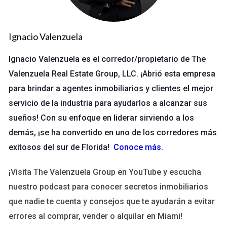
La mayoría de las empresas ofrecen plataformas en línea
donde puedes acceder a tu información financiera. Estas
Ignacio Valenzuela
plataformas suelen ser intuitivas y fáciles de usar. Aquí tienes
algunos pasos básicos para seguir:
Ignacio Valenzuela es el corredor/propietario de The
Valenzuela Real Estate Group, LLC. ¡Abrió esta empresa
Accede al sitio web oficial de la empresa.
para brindar a agentes inmobiliarios y clientes el mejor
Inicia sesión con tus credenciales.
servicio de la industria para ayudarlos a alcanzar sus
Navega hasta la sección de "Pagos" o "Comisiones".
Consulta el estado de tu pago o comisión.
sueños! Con su enfoque en liderar sirviendo a los
Es importante asegurarte de que estás utilizando la página
demás, ¡se ha convertido en uno de los corredores más
oficial para evitar fraudes. Siempre verifica la URL antes de
exitosos del sur de Florida!
Conoce más
.
ingresar tus datos.
¡Visita The Valenzuela Group en YouTube y escucha
Contacto Directo
nuestro podcast para conocer secretos inmobiliarios
Si prefieres un enfoque más personal, contactar
que nadie te cuenta y consejos que te ayudarán a evitar
directamente al servicio al cliente puede ser una excelente
errores al comprar, vender o alquilar en Miami!