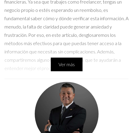
financieras. Ya sea que trabajes como freelancer, tengas un
negocio propio o estés esperando un reembolso, es
fundamental saber cómo y dónde verificar esta información. A
menudo, la falta de claridad puede generar ansiedad y
frustración. Por eso, en este artículo, desglosaremos los
métodos más efectivos para que puedas tener acceso a la
información que necesitas sin complicaciones. Además,
compartiremos algunos casos prácticos que te ayudarán a
Ver más
entender mejor el proceso.
Métodos de Verificación
Existen varias maneras de verificar el estado de tus
comisiones o pagos. Cada método tiene sus ventajas y
desventajas, por lo que es importante elegir el que mejor se
adapte a tus necesidades.
Plataformas en Línea