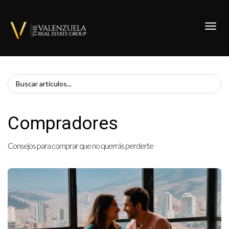
Toggl
Compradores
Consejos para comprar que no querrás perderte