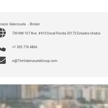
gnacio Valenzuela
- Broker
730 NW 107 Ave. #410 Doral Florida 33172 Estados Unidos
+1 305 776 4866
iv@TheValenzuelaGroup.com