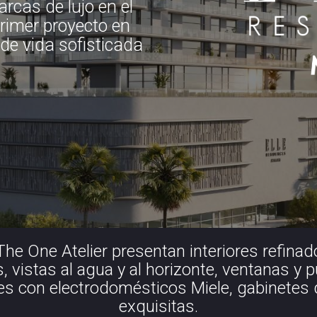
rcas de lujo en el
primer proyecto en
de vida sofisticada
he One Atelier presentan interiores refinad
 vistas al agua y al horizonte, ventanas y 
es con electrodomésticos Miele, gabinetes d
exquisitas.