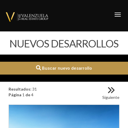
Toggl
NUEVOS DESARROLLOS
Buscar nuevo desarrollo
Resultados:
31
Página
1
de
4
Siguiente