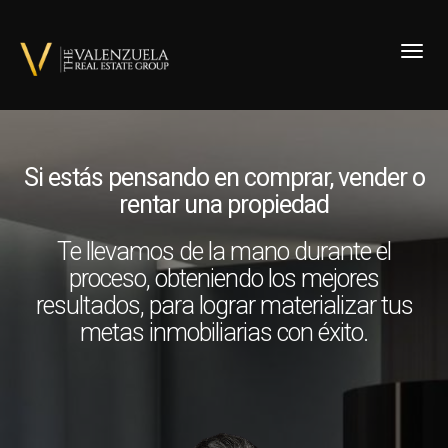
Toggl
Si estás pensando en comprar, vender o
rentar una propiedad
Te llevamos de la mano durante el
proceso, obteniendo los mejores
resultados, para lograr materializar tus
metas inmobiliarias con éxito.