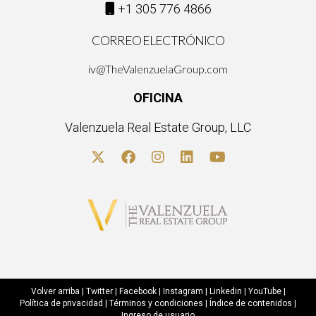
+1 305 776 4866
CORREO ELECTRÓNICO
iv@TheValenzuelaGroup.com
OFICINA
Valenzuela Real Estate Group, LLC
Volver arriba
|
Twitter
|
Facebook
|
Instagram
|
Linkedin
|
YouTube
|
Política de privacidad
|
Términos y condiciones
|
Índice de contenidos
|
Ingreso de usuario