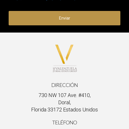
retroalimentación constructiva.
¿Es la mentoría solo para personas jóvenes o
Enviar
inexpertas?
No; la mentoría puede beneficiar a cualquier persona en
cualquier etapa de su carrera. Incluso los profesionales
experimentados pueden beneficiarse al obtener nuevas
perspectivas o aprender habilidades adicionales. Recuerda
siempre buscar oportunidades para crecer y aprender; si
deseas llevar tu carrera al siguiente nivel o necesitas ayuda
personalizada, ¡Ignacio Valenzuela está aquí para apoyarte!
DIRECCIÓN
730 NW 107 Ave. #410,
Doral,
Florida 33172 Estados Unidos
TELÉFONO