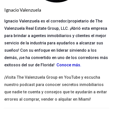
CASO DE ESTUDIO 1: LA
Ignacio Valenzuela
TRANSFORMACIÓN DE ANA
Ignacio Valenzuela es el corredor/propietario de The
Ana llegó a Miami hace cinco años con grandes sueños pero
Valenzuela Real Estate Group, LLC. ¡Abrió esta empresa
sin una dirección clara. Trabajaba en un empleo que no le
para brindar a agentes inmobiliarios y clientes el mejor
apasionaba y sentía que su carrera estaba estancada. Fue
servicio de la industria para ayudarlos a alcanzar sus
entonces cuando decidió buscar la ayuda de un mentor en su
sueños! Con su enfoque en liderar sirviendo a los
campo. A través de sesiones regulares, su mentor no solo le
demás, ¡se ha convertido en uno de los corredores más
brindó consejos sobre cómo mejorar sus habilidades
exitosos del sur de Florida!
Conoce más
.
técnicas, sino que también le ayudó a desarrollar su confianza
personal. El apoyo emocional fue crucial; Ana aprendió a
¡Visita The Valenzuela Group en YouTube y escucha
superar sus miedos y a establecer metas claras. Después de
nuestro podcast para conocer secretos inmobiliarios
seis meses de trabajo conjunto, Ana consiguió una promoción
que nadie te cuenta y consejos que te ayudarán a evitar
significativa en su trabajo actual y comenzó a explorar
errores al comprar, vender o alquilar en Miami!
oportunidades para iniciar su propio negocio. Su historia es un
testimonio del poder transformador de la mentoría