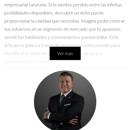
empresarial saturado. Si te sientes perdido entre las infinitas
posibilidades disponibles, descubrir un nicho puede
proporcionar la claridad que necesitas. Imagina poder centrar
tus esfuerzos en un segmento de mercado que te apasione,
donde tus habilidades y conocimientos puedan brillar. Este
artículo te guiará a través de un proceso estructurado para
identificar tu nicho ideal, expandiendo tu alcance y
Ver más
maximizando tu impacto.
Entendiendo el marketing de nicho
El marketing de nicho implica enfocar tus esfuerzos en un
segmento específico de consumidores con necesidades y
deseos particulares. A diferencia del marketing tradicional,
donde la meta es llegar a la mayor cantidad de personas
posible, el enfoque de nicho busca profundizar en una
audiencia más pequeña pero altamente comprometida. Este