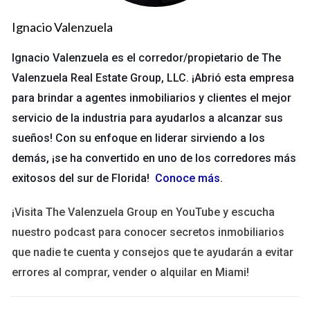
enfoque tiene múltiples beneficios, como la reducción de la
Ignacio Valenzuela
competencia y la posibilidad de construir relaciones más
sólidas con los clientes. Al especializarte, se vuelve posible
Ignacio Valenzuela es el corredor/propietario de The
ofrecer soluciones más personalizadas y relevantes,
Valenzuela Real Estate Group, LLC. ¡Abrió esta empresa
mejorando así la satisfacción del cliente.
para brindar a agentes inmobiliarios y clientes el mejor
Pasos para especializarse en un nicho
servicio de la industria para ayudarlos a alcanzar sus
de mercado
sueños! Con su enfoque en liderar sirviendo a los
demás, ¡se ha convertido en uno de los corredores más
Investigación de mercado
exitosos del sur de Florida!
Conoce más
.
El primer paso para especializarte en un nicho de mercado es
¡Visita The Valenzuela Group en YouTube y escucha
realizar una investigación exhaustiva. Esto implica analizar las
nuestro podcast para conocer secretos inmobiliarios
tendencias del sector, identificar las necesidades
que nadie te cuenta y consejos que te ayudarán a evitar
insatisfechas y estudiar a la competencia. Puedes utilizar
errores al comprar, vender o alquilar en Miami!
herramientas como encuestas, entrevistas y análisis de
comportamiento del consumidor para recopilar datos