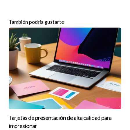
valiosos. Además, plataformas de análisis de mercado como
Statista o IBISWorld pueden ofrecerte insights relevantes
sobre tu sector elegido.
También podría gustarte
Definición del público objetivo
Una vez que tengas una comprensión clara del mercado, el
siguiente paso es definir tu público objetivo. ¿Quiénes son las
personas que podrían beneficiarse de tu oferta? Crea perfiles
de cliente que incluyan datos demográficos, intereses y
comportamientos. Este ejercicio te permitirá ajustar tu
mensaje de marketing para que resuene con tu audiencia
seleccionada. Cuanto más específico seas en la definición de
tu público, más efectivo será tu enfoque.
Desarrollo de una propuesta de valor única
Tarjetas de presentación de alta calidad para
La propuesta de valor es el corazón de cualquier negocio
impresionar
exitoso. Debes ser capaz de articular claramente qué te hace