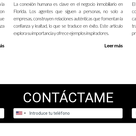
comunicación como líder?
 la
La conexión humana es clave en el negocio inmobiliario en
El
con
Florida. Los agentes que siguen a personas, no solo a
co
rtos para compartir ideas y utiliza herramientas digitales para ma
ue
empresas, construyen relaciones auténticas que fomentan la
ca
 clara como líder?
nza
confianza y lealtad, lo que se traduce en éxito. Este artículo
t
explora su importancia y ofrece ejemplos inspiradores.
pr
objetivos comunes y proporciona dirección durante tiempos difíciles.
ás
Leer más
smotivado?
e los miembros puedan expresar sus preocupaciones e ideas; esto 
mbios del mercado inmobiliario?
ado e invierte tiempo en capacitación continua para ti y tu equip
CONTÁCTAME
tu camino hacia un liderazgo efectivo en el sector inmobiliario. ¡