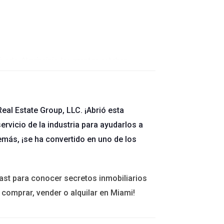
vado. Al principio, los agentes estaban
onde cada miembro podía compartir sus ideas y
ueron sorprendentes: las ventas aumentaron en un
eal Estate Group, LLC. ¡Abrió esta
ervicio de la industria para ayudarlos a
emás, ¡se ha convertido en uno de los
 digitales para facilitar las visitas virtuales a
mientas. Gracias a su capacidad de adaptación e
dades desde la comodidad de sus hogares. Este
ast para conocer secretos inmobiliarios
 comprar, vender o alquilar en Miami!
uipo. El líder decidió implementar una plataforma