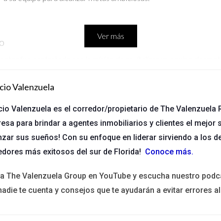
Ver más
po
rector fue contratado con la misión de revitalizar un equipo desmoti
bargo, el nuevo líder decidió implementar reuniones semanales d
cio Valenzuela
mentó un sentido de pertenencia y colaboración. Los resultados f
mo la empatía y la comunicación pueden transformar un equipo.
cio Valenzuela es el corredor/propietario de The Valenzuela R
esa para brindar a agentes inmobiliarios y clientes el mejor s
nzar sus sueños! Con su enfoque en liderar sirviendo a los d
rante la pandemia. Su líder tomó la iniciativa de adoptar tecnologías
edores más exitosos del sur de Florida!
Conoce más
.
ra que todos los agentes se familiarizaran con estas nuevas herra
ela, sino que también atrajo nuevos clientes interesados en propie
ita The Valenzuela Group en YouTube y escucha nuestro podc
e los cambios del mercado.
nadie te cuenta y consejos que te ayudarán a evitar errores al
ción
ue la falta de comunicación estaba afectando el rendimiento del eq