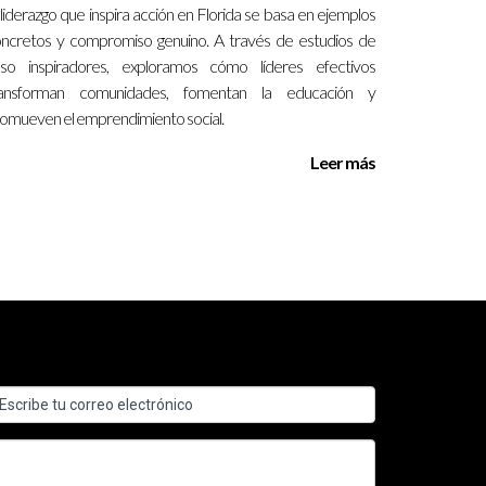
 liderazgo que inspira acción en Florida se basa en ejemplos
ncretos y compromiso genuino. A través de estudios de
ntener a todos informados.
so inspiradores, exploramos cómo líderes efectivos
ransforman comunidades, fomentan la educación y
omueven el emprendimiento social.
Leer más
puede ayudar a restaurar la moral.
o. Recuerda que Ignacio Valenzuela está
No dudes en contactarlo!