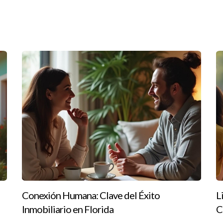
lizaciones diarias sobre sus actividades y logros. Esta simple acci
meses, la agencia vio un aumento notable en las transacciones ce
simplemente dirigir; se trata de inspirar a otros a alcanzar su máxim
n una visión clara y están dispuestos a adaptarse a los cambios del
plicar las lecciones aprendidas a través de estos estudios de caso
as vidas de quienes te rodean. Si estás listo para dar el siguiente p
a Ignacio Valenzuela. ¡Él está aquí para ayudarte a alcanzar tus me
 líder inmobiliario?
Conexión Humana: Clave del Éxito
L
ón clara, capacidad de adaptación, habilidades comunicativas e inspi
Inmobiliario en Florida
C