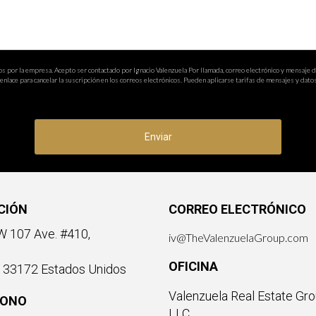
os por la empresa. Acepto ser contactado por Ignacio Valenzuela Por llamada, correo electrónico y mensaje 
nlace para cancelar la suscripción en los correos electrónicos. Pueden aplicarse tarifas de mensajes y datos
Enviar
CIÓN
CORREO ELECTRÓNICO
 107 Ave. #410,
iv@TheValenzuelaGroup.com
OFICINA
a 33172 Estados Unidos
Valenzuela Real Estate Gro
FONO
LLC