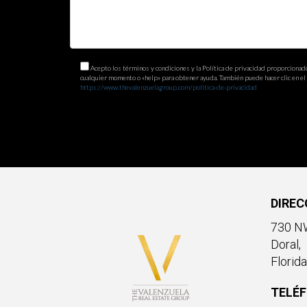
Acepto los términos y condiciones y la Política de privacidad proporcionad
cualquier momento o «help» para obtener ayuda. También puede hacer clic en el e
https://www.thevalenzuelagroup.com/politica-de-privacidad
DIREC
730 NW
Doral,
Florid
TELÉ