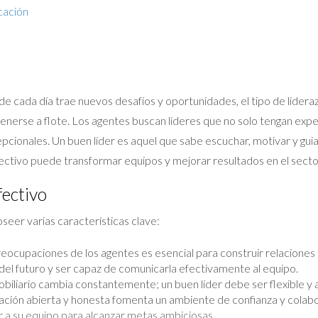
cación
nde cada día trae nuevos desafíos y oportunidades, el tipo de lider
enerse a flote. Los agentes buscan líderes que no solo tengan expe
cionales. Un buen líder es aquel que sabe escuchar, motivar y guiar
ectivo puede transformar equipos y mejorar resultados en el sector
fectivo
oseer varias características clave:
cupaciones de los agentes es esencial para construir relaciones s
 del futuro y ser capaz de comunicarla efectivamente al equipo.
iliario cambia constantemente; un buen líder debe ser flexible y 
ción abierta y honesta fomenta un ambiente de confianza y colabo
r a su equipo para alcanzar metas ambiciosas.