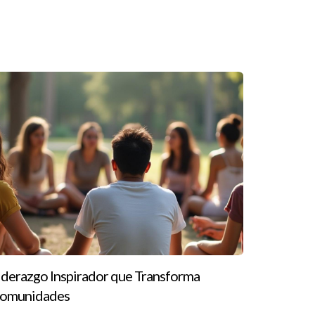
ón mejoró significativamente la moral del equipo y
rradas. Este ejemplo ilustra cómo una buena
o potencial. Los líderes efectivos son aquellos que
 mercado. Si deseas convertirte en un líder
. Recuerda que tu enfoque puede marcar la
aso hacia un liderazgo efectivo o necesitas
tas!
iderazgo Inspirador que Transforma
ración.
omunidades