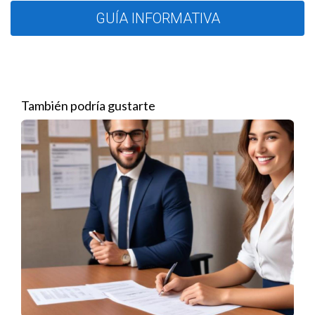
Implementar un programa de referidos ofrece un incentivo
GUÍA INFORMATIVA
adicional. Puede ofrecer descuentos, regalos o incluso dinero
a los clientes que traigan nuevos referidos. Esto crea un win-
win para ambas partes.
4. Facilitar el Proceso
También podría gustarte
Asegúrese de que el proceso para referir a otros sea simple y
directo. Proporcione a sus clientes un enlace fácil de
compartir, plantillas de correo electrónico o tarjetas de
presentación que puedan entregar a su red.
5. Mantenerse en Contacto
El seguimiento es esencial. Mantenga una comunicación
constante con sus clientes a través de correos electrónicos,
boletines o redes sociales, y así se mantendrán en mente
cuando surja la oportunidad de referir a alguien.