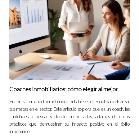
usuarios, sino que también generó una comunidad más fuerte.
Ejemplo 3: Tesla
El programa de referidos de Tesla no solo ofrece incentivos
monetarios, sino que también da la oportunidad de ganar
productos exclusivos, creando un sentido de exclusividad y
pertenencia que atrae a nuevos clientes.
“El poder de un referido radica en la confianza y la
conexión emocional que establece entre
personas.”
Coaches inmobiliarios: cómo elegir al mejor
Preguntas Frecuentes
Encontrar un coach inmobiliario confiable es esencial para alcanzar
tus metas en el sector. Este artículo explora qué es un coach, las
¿Qué es un programa de referidos?
cualidades a buscar y dónde encontrarlos, además de casos
prácticos que demuestran su impacto positivo en el éxito
Un programa de referidos es una estrategia de marketing que
inmobiliario.
recompensa a los clientes por recomendar a nuevos clientes.