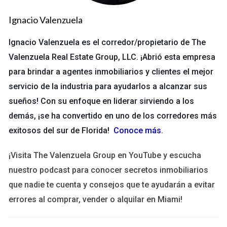
presentan algunas tácticas efectivas:
Ignacio Valenzuela
1. Proporcionar un Servicio Excepcional
Ignacio Valenzuela es el corredor/propietario de The
La base para obtener referidos es ofrecer un servicio de
Valenzuela Real Estate Group, LLC. ¡Abrió esta empresa
calidad que supere las expectativas del cliente. Esto implica
para brindar a agentes inmobiliarios y clientes el mejor
no solo cumplir, sino exceder lo que se promete. Un cliente
servicio de la industria para ayudarlos a alcanzar sus
satisfecho está más propenso a referir a otros.
sueños! Con su enfoque en liderar sirviendo a los
2. Pedir Referidos Directamente
demás, ¡se ha convertido en uno de los corredores más
No hay nada de malo en solicitar referidos. Después de
exitosos del sur de Florida!
Conoce más
.
completar un proyecto satisfactoriamente, pregunte
¡Visita The Valenzuela Group en YouTube y escucha
amablemente al cliente si conoce a alguien que podría
nuestro podcast para conocer secretos inmobiliarios
beneficiarse. A veces, un simple recordatorio puede ser lo
que nadie te cuenta y consejos que te ayudarán a evitar
que se necesita.
errores al comprar, vender o alquilar en Miami!
3. Incentivos y Recompensas