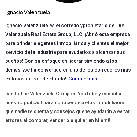
ventas de propiedades. Algunos de estos factores incluyen la
estacionalidad y las condiciones económicas generales.
Ignacio Valenzuela
Estacionalidad en Ventas
Ignacio Valenzuela es el corredor/propietario de The
Valenzuela Real Estate Group, LLC. ¡Abrió esta empresa
La estacionalidad juega un papel crucial en el mercado
para brindar a agentes inmobiliarios y clientes el mejor
inmobiliario de Florida. Generalmente, la mayor actividad se
observa entre los meses de enero y abril. Durante este
servicio de la industria para ayudarlos a alcanzar sus
período, muchas personas buscan mudarse antes del inicio del
sueños! Con su enfoque en liderar sirviendo a los
año escolar o aprovechar el clima cálido durante el invierno.
demás, ¡se ha convertido en uno de los corredores más
Esto significa que si estás pensando en vender tu propiedad,
exitosos del sur de Florida!
Conoce más
.
deberías considerar listar tu hogar durante estos meses para
¡Visita The Valenzuela Group en YouTube y escucha
atraer a más compradores potenciales. Además, la llegada de
nuestro podcast para conocer secretos inmobiliarios
turistas también impacta la dinámica del mercado; muchos
que nadie te cuenta y consejos que te ayudarán a evitar
visitantes deciden comprar propiedades vacacionales
errores al comprar, vender o alquilar en Miami!
durante su estancia. Esto crea un ambiente propicio para las
ventas, ya que los compradores están más dispuestos a