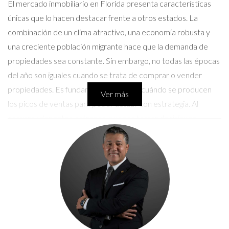
El mercado inmobiliario en Florida presenta características
únicas que lo hacen destacar frente a otros estados. La
combinación de un clima atractivo, una economía robusta y
una creciente población migrante hace que la demanda de
propiedades sea constante. Sin embargo, no todas las épocas
del año son iguales cuando se trata de comprar o vender
propiedades. Es fundamental conocer cuándo se producen
Ver más
los picos de ventas para poder actuar con estrategia. Al
comprender estos patrones, puedes tomar decisiones
informadas que te ayuden a obtener el mejor retorno de tu
inversión.
Tendencias del Mercado Inmobiliario en
Florida
El mercado inmobiliario en Florida está influenciado por varios
factores que determinan cuándo se registran las mayores