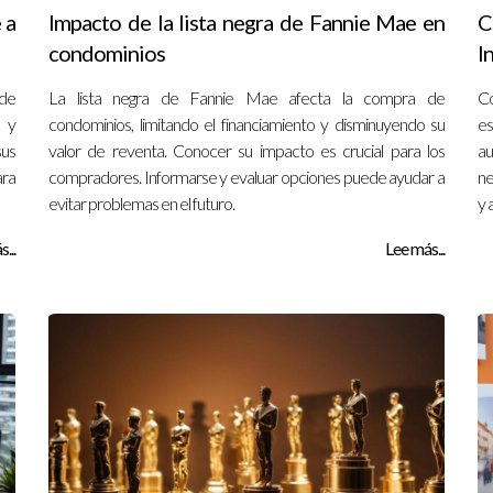
 a
Impacto de la lista negra de Fannie Mae en
C
condominios
I
 de
La lista negra de Fannie Mae afecta la compra de
Co
 y
condominios, limitando el financiamiento y disminuyendo su
es
us
valor de reventa. Conocer su impacto es crucial para los
au
ara
compradores. Informarse y evaluar opciones puede ayudar a
ne
evitar problemas en el futuro.
y 
...
Lee más...