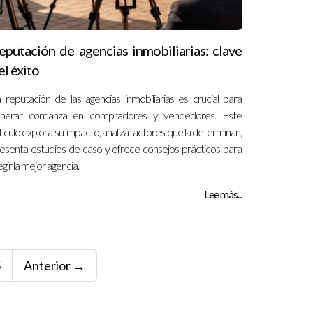
eputación de agencias inmobiliarias: clave
el éxito
 reputación de las agencias inmobiliarias es crucial para
enerar confianza en compradores y vendedores. Este
tículo explora su impacto, analiza factores que la determinan,
esenta estudios de caso y ofrece consejos prácticos para
egir la mejor agencia.
Lee más...
5
Anterior →