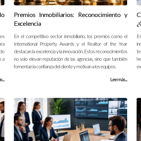
do
Premios Inmobiliarios: Reconocimiento y
C
Excelencia
¿
nes
En el competitivo sector inmobiliario, los premios como el
E
ora
International Property Awards y el Realtor of the Year
in
ndo
destacan la excelencia y la innovación. Estos reconocimientos
te
n a
no solo elevan reputación de las agencias, sino que también
he
fomentan la confianza del cliente y motivan a los equipos.
ex
...
Lee más...