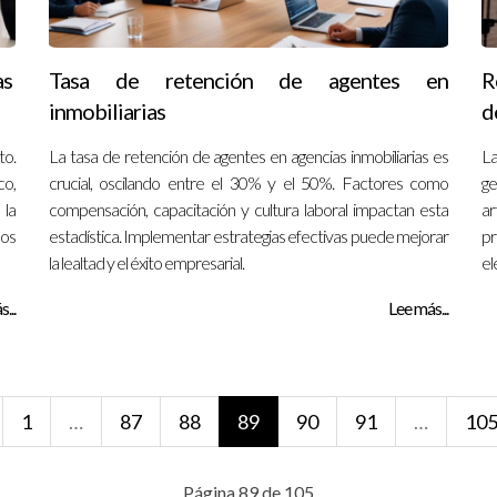
as
Tasa de retención de agentes en
R
inmobiliarias
d
to.
La tasa de retención de agentes en agencias inmobiliarias es
La
co,
crucial, oscilando entre el 30% y el 50%. Factores como
g
 la
compensación, capacitación y cultura laboral impactan esta
ar
los
estadística. Implementar estrategias efectivas puede mejorar
pr
la lealtad y el éxito empresarial.
el
...
Lee más...
1
…
87
88
89
90
91
…
10
Página 89 de 105