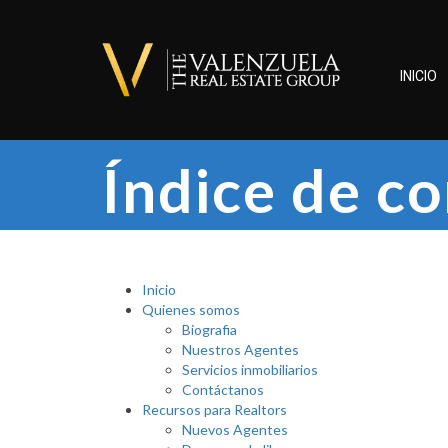
INICIO
Índice de c
Inicio
Quienes somos
Biografia
Nuestros Agentes
Servicios inmobiliarios
Contáctanos
Recursos para Realtors
Nuevos Agentes