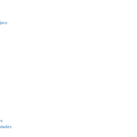
jero
es
edades