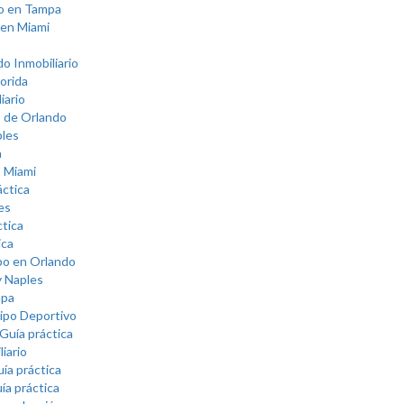
io en Tampa
 en Miami
o Inmobiliario
orida
iario
s de Orlando
ples
a
s Miami
áctica
es
ctica
ica
ipo en Orlando
y Naples
mpa
uipo Deportivo
Guía práctica
iario
ía práctica
ía práctica