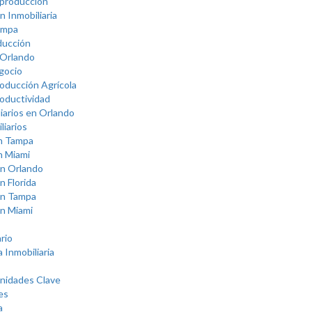
 producción
 Inmobiliaria
ampa
ducción
 Orlando
gocio
oducción Agrícola
roductividad
iarios en Orlando
liarios
en Tampa
n Miami
en Orlando
 Florida
en Tampa
n Miami
rio
 Inmobiliaria
unidades Clave
es
a