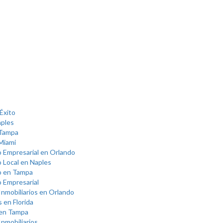
 Éxito
aples
 Tampa
Miami
o Empresarial en Orlando
 Local en Naples
o en Tampa
o Empresarial
nmobiliarios en Orlando
 en Florida
 en Tampa
nmobiliarios