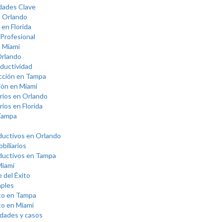
idades Clave
n Orlando
en Florida
Profesional
n Miami
Orlando
oductividad
ucción en Tampa
ión en Miami
arios en Orlando
ios en Florida
 Tampa
ductivos en Orlando
biliarios
ductivos en Tampa
Miami
 del Éxito
aples
ito en Tampa
ito en Miami
idades y casos