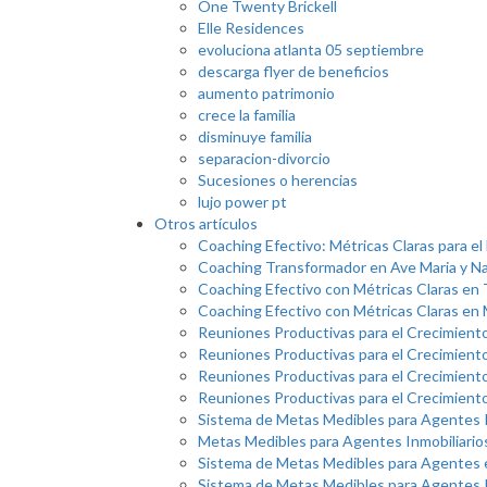
One Twenty Brickell
Elle Residences
evoluciona atlanta 05 septiembre
descarga flyer de beneficios
aumento patrimonio
crece la familia
disminuye familia
separacion-divorcio
Sucesiones o herencias
lujo power pt
Otros artículos
Coaching Efectivo: Métricas Claras para el
Coaching Transformador en Ave Maria y N
Coaching Efectivo con Métricas Claras en
Coaching Efectivo con Métricas Claras en 
Reuniones Productivas para el Crecimient
Reuniones Productivas para el Crecimiento
Reuniones Productivas para el Crecimient
Reuniones Productivas para el Crecimient
Sistema de Metas Medibles para Agentes I
Metas Medibles para Agentes Inmobiliarios
Sistema de Metas Medibles para Agentes
Sistema de Metas Medibles para Agentes I