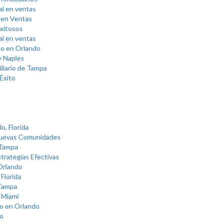
al en ventas
 en Ventas
Exitosos
l en ventas
ito en Orlando
y Naples
liario de Tampa
 Éxito
, Florida
 Nuevas Comunidades
 Tampa
trategias Efectivas
Orlando
Florida
 Tampa
 Miami
io en Orlando
io